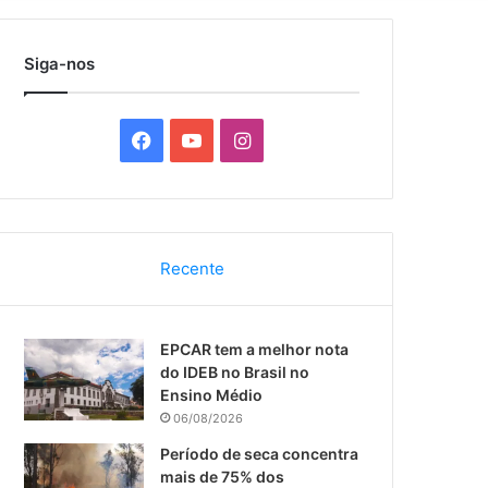
por
Siga-nos
F
Y
I
a
o
n
c
u
s
Recente
e
T
t
b
u
a
EPCAR tem a melhor nota
o
b
g
do IDEB no Brasil no
Ensino Médio
o
e
r
06/08/2026
k
a
Período de seca concentra
mais de 75% dos