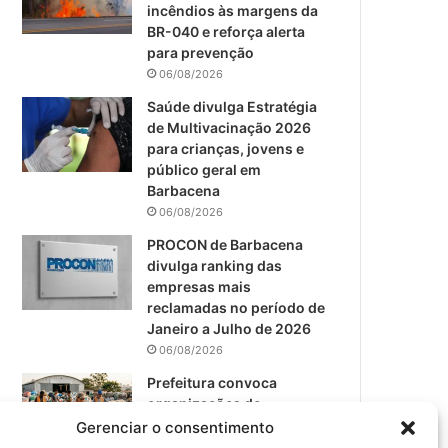
m
incêndios às margens da
BR-040 e reforça alerta
para prevenção
06/08/2026
Saúde divulga Estratégia
de Multivacinação 2026
para crianças, jovens e
público geral em
Barbacena
06/08/2026
PROCON de Barbacena
divulga ranking das
empresas mais
reclamadas no período de
Janeiro a Julho de 2026
06/08/2026
Prefeitura convoca
organizações de
catadores para reunião
Gerenciar o consentimento
sobre PPP de Resíduos