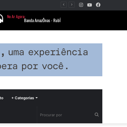
Instagram
YouTube
Facebook
Período de seca concentra mais de 75% dos incêndios às margens da BR-040 e reforça alerta para prevenção
to
+ Categorias
Procurar