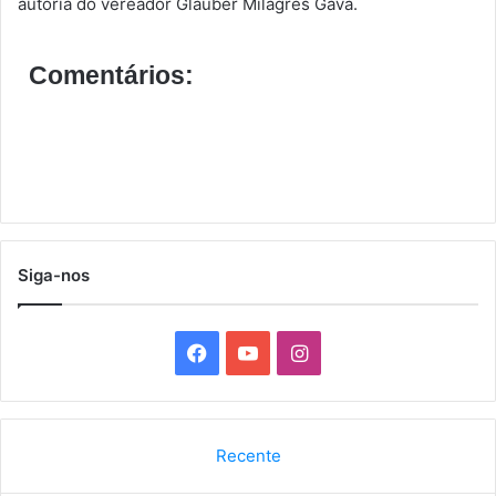
autoria do vereador Glauber Milagres Gava.
Comentários:
Siga-nos
F
Y
I
a
o
n
c
u
s
Recente
e
T
t