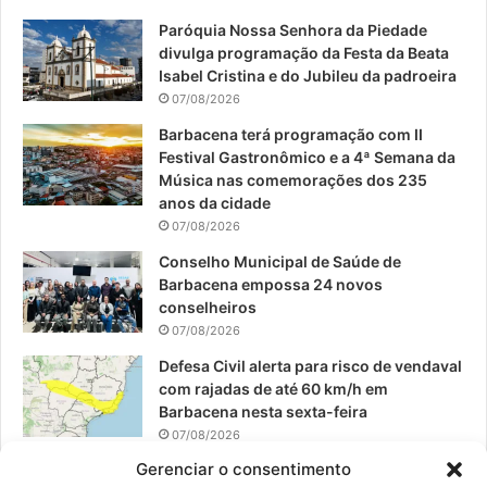
Paróquia Nossa Senhora da Piedade
b
u
a
divulga programação da Festa da Beata
o
b
g
Isabel Cristina e do Jubileu da padroeira
07/08/2026
o
e
r
Barbacena terá programação com II
Festival Gastronômico e a 4ª Semana da
k
a
Música nas comemorações dos 235
anos da cidade
m
07/08/2026
Conselho Municipal de Saúde de
Barbacena empossa 24 novos
conselheiros
07/08/2026
Defesa Civil alerta para risco de vendaval
com rajadas de até 60 km/h em
Barbacena nesta sexta-feira
07/08/2026
Gerenciar o consentimento
EPCAR tem a melhor nota do IDEB no