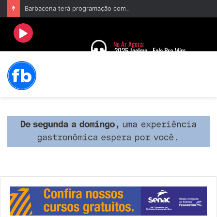
Barbacena terá programação com II Festival Gastronômico e a 4ª Semana da Música nas comemorações dos 235 anos da cidade