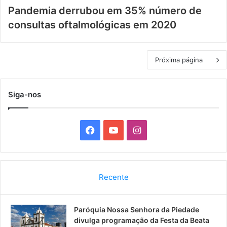
Pandemia derrubou em 35% número de
consultas oftalmológicas em 2020
Próxima página
Siga-nos
F
Y
I
a
o
n
c
u
s
Recente
e
T
t
Paróquia Nossa Senhora da Piedade
b
u
a
divulga programação da Festa da Beata