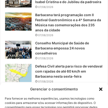
o
b
g
Isabel Cristina e do Jubileu da padroeira
07/08/2026
o
e
r
Barbacena terá programação com II
Festival Gastronômico e a 4ª Semana da
k
a
Música nas comemorações dos 235
anos da cidade
m
07/08/2026
Conselho Municipal de Saúde de
Barbacena empossa 24 novos
conselheiros
07/08/2026
Defesa Civil alerta para risco de vendaval
com rajadas de até 60 km/h em
Barbacena nesta sexta-feira
07/08/2026
Gerenciar o consentimento
EPCAR tem a melhor nota do IDEB no
Brasil no Ensino Médio
Para fornecer as melhores experiências, usamos tecnologias como
06/08/2026
cookies para armazenar e/ou acessar informações do dispositivo. O
consentimento para essas tecnologias nos permitirá processar dados