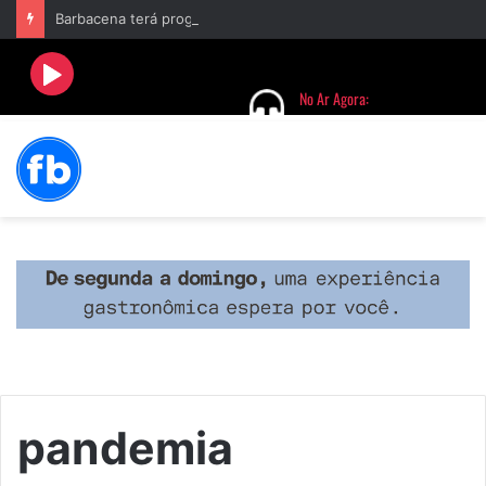
Barbacena terá programação com II Festival Gastronômico e a 4ª Semana da Música nas comemorações dos 235 anos da cidade
pandemia