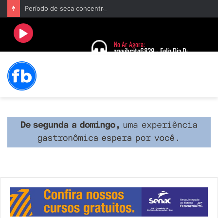
Período de seca concentra mais de 75% dos incêndios às margens da BR-040 e reforça alerta para prevenção