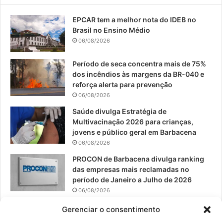
e
T
t
EPCAR tem a melhor nota do IDEB no
b
u
a
Brasil no Ensino Médio
o
b
g
06/08/2026
o
e
r
Período de seca concentra mais de 75%
dos incêndios às margens da BR-040 e
k
a
reforça alerta para prevenção
06/08/2026
m
Saúde divulga Estratégia de
Multivacinação 2026 para crianças,
jovens e público geral em Barbacena
06/08/2026
PROCON de Barbacena divulga ranking
das empresas mais reclamadas no
período de Janeiro a Julho de 2026
06/08/2026
Prefeitura convoca organizações de
Gerenciar o consentimento
catadores para reunião sobre PPP de