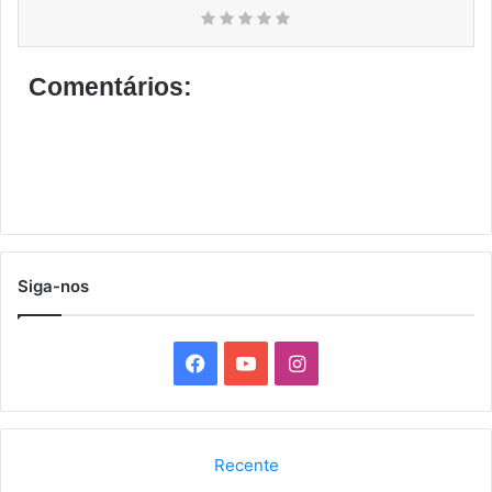
Comentários:
Siga-nos
F
Y
I
a
o
n
c
u
s
Recente