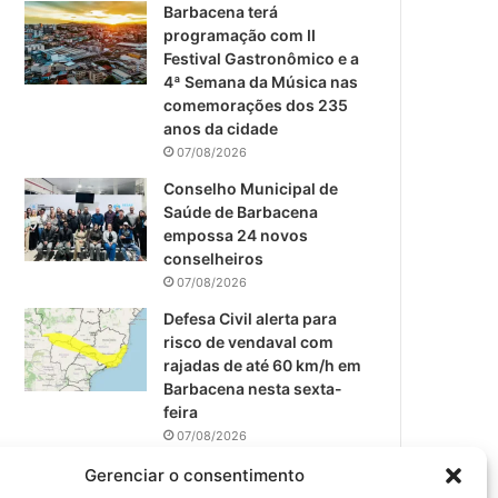
m
Barbacena terá
programação com II
Festival Gastronômico e a
4ª Semana da Música nas
comemorações dos 235
anos da cidade
07/08/2026
Conselho Municipal de
Saúde de Barbacena
empossa 24 novos
conselheiros
07/08/2026
Defesa Civil alerta para
risco de vendaval com
rajadas de até 60 km/h em
Barbacena nesta sexta-
feira
07/08/2026
EPCAR tem a melhor nota
Gerenciar o consentimento
do IDEB no Brasil no