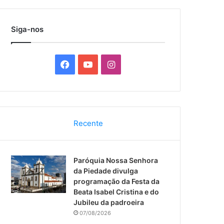
por
Siga-nos
F
Y
I
a
o
n
c
u
s
Recente
e
T
t
b
u
a
Paróquia Nossa Senhora
o
b
g
da Piedade divulga
programação da Festa da
o
e
r
Beata Isabel Cristina e do
Jubileu da padroeira
k
a
07/08/2026