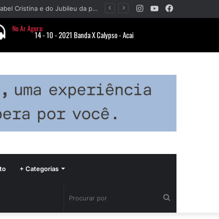
Instagram
YouTube
Facebook
Paróquia Nossa Senhora da Piedade divulga programação da Festa da Beata Isabel Cristina e do Jubileu da padroeira
to
+ Categorias
Procurar