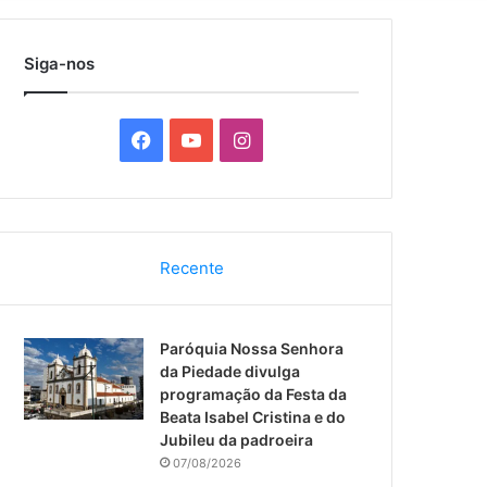
por
Siga-nos
F
Y
I
a
o
n
c
u
s
Recente
e
T
t
b
u
a
Paróquia Nossa Senhora
o
b
g
da Piedade divulga
programação da Festa da
o
e
r
Beata Isabel Cristina e do
Jubileu da padroeira
k
a
07/08/2026