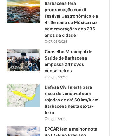
m
Barbacena terá
programação com II
Festival Gastronômico e a
4ª Semana da Música nas
comemorações dos 235
anos da cidade
07/08/2026
Conselho Municipal de
Saúde de Barbacena
empossa 24 novos
conselheiros
07/08/2026
Defesa Civil alerta para
risco de vendaval com
rajadas de até 60 km/h em
Barbacena nesta sexta-
feira
07/08/2026
EPCAR tem a melhor nota
do IDEB no Brasil no