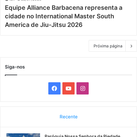
Equipe Alliance Barbacena representa a
cidade no International Master South
America de Jiu-Jitsu 2026
Próxima página
Siga-nos
F
Y
I
a
o
n
c
u
s
Recente
e
T
t
Paróquia Nossa Senhora da Piedade