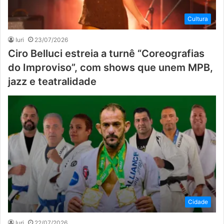
Cultura
Iuri
23/07/2026
Ciro Belluci estreia a turnê “Coreografias
do Improviso”, com shows que unem MPB,
jazz e teatralidade
Cidade
Iuri
22/07/2026