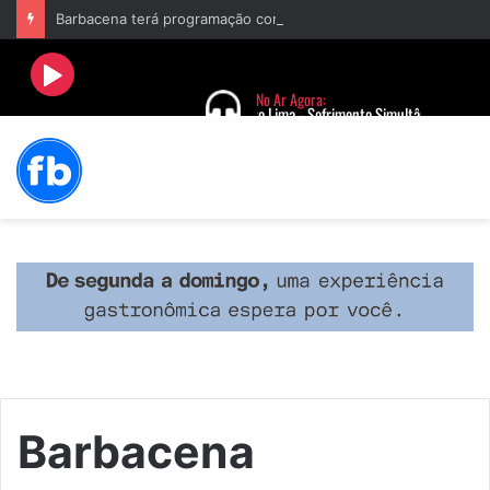
Barbacena terá programação com II Festival Gastronômico e a 4ª Semana da Música nas comemorações dos 235 anos da cidade
Barbacena