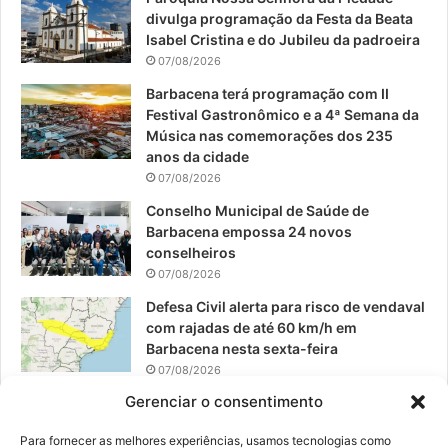
b
u
a
divulga programação da Festa da Beata
o
b
g
Isabel Cristina e do Jubileu da padroeira
07/08/2026
o
e
r
Barbacena terá programação com II
Festival Gastronômico e a 4ª Semana da
k
a
Música nas comemorações dos 235
anos da cidade
m
07/08/2026
Conselho Municipal de Saúde de
Barbacena empossa 24 novos
conselheiros
07/08/2026
Defesa Civil alerta para risco de vendaval
com rajadas de até 60 km/h em
Barbacena nesta sexta-feira
07/08/2026
Gerenciar o consentimento
EPCAR tem a melhor nota do IDEB no
Brasil no Ensino Médio
Para fornecer as melhores experiências, usamos tecnologias como
06/08/2026