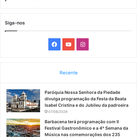
Siga-nos
F
Y
I
a
o
n
c
u
s
Recente
e
T
t
Paróquia Nossa Senhora da Piedade
b
u
a
divulga programação da Festa da Beata
o
b
g
Isabel Cristina e do Jubileu da padroeira
07/08/2026
o
e
r
Barbacena terá programação com II
Festival Gastronômico e a 4ª Semana da
k
a
Música nas comemorações dos 235