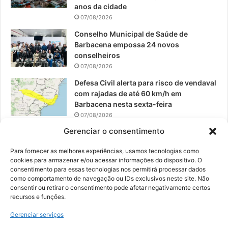
anos da cidade
m
07/08/2026
Conselho Municipal de Saúde de
Barbacena empossa 24 novos
conselheiros
07/08/2026
Defesa Civil alerta para risco de vendaval
com rajadas de até 60 km/h em
Barbacena nesta sexta-feira
07/08/2026
Gerenciar o consentimento
EPCAR tem a melhor nota do IDEB no
Brasil no Ensino Médio
Para fornecer as melhores experiências, usamos tecnologias como
06/08/2026
cookies para armazenar e/ou acessar informações do dispositivo. O
consentimento para essas tecnologias nos permitirá processar dados
como comportamento de navegação ou IDs exclusivos neste site. Não
consentir ou retirar o consentimento pode afetar negativamente certos
recursos e funções.
© 2026, Todos os direitos reservados | Desenvolvido por:
Nowa
Gerenciar serviços