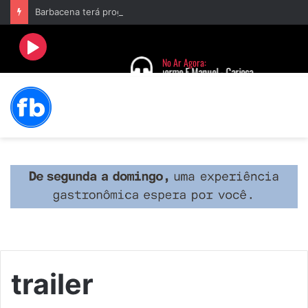
Barbacena terá programação com II Festival Gastronômico e a 4ª Semana da Música nas comemorações dos 235 anos da cidade
trailer