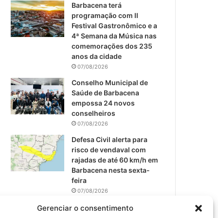
m
Barbacena terá
programação com II
Festival Gastronômico e a
4ª Semana da Música nas
comemorações dos 235
anos da cidade
07/08/2026
Conselho Municipal de
Saúde de Barbacena
empossa 24 novos
conselheiros
07/08/2026
Defesa Civil alerta para
risco de vendaval com
rajadas de até 60 km/h em
Barbacena nesta sexta-
feira
07/08/2026
EPCAR tem a melhor nota
Gerenciar o consentimento
do IDEB no Brasil no