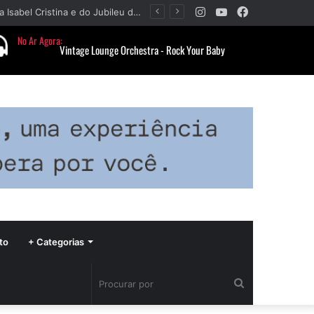
Instagram
YouTube
Facebook
Paróquia Nossa Senhora da Piedade divulga programação da Festa da Beata Isabel Cristina e do Jubileu da padroeira
to
+ Categorias
Procurar