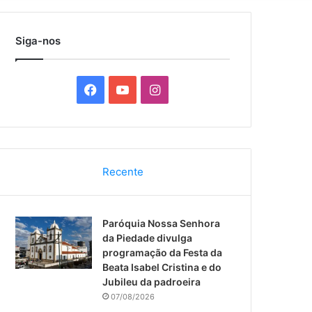
por
Siga-nos
F
Y
I
a
o
n
c
u
s
Recente
e
T
t
b
u
a
Paróquia Nossa Senhora
o
b
g
da Piedade divulga
programação da Festa da
o
e
r
Beata Isabel Cristina e do
Jubileu da padroeira
k
a
07/08/2026