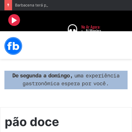
Barbacena terá programação com II Festival Gastronômico e a 4ª Semana da Música nas comemorações dos 235 anos da cidade
pão doce