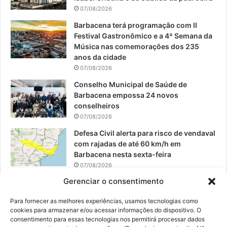
07/08/2026
o
e
r
Barbacena terá programação com II
Festival Gastronômico e a 4ª Semana da
k
a
Música nas comemorações dos 235
anos da cidade
m
07/08/2026
Conselho Municipal de Saúde de
Barbacena empossa 24 novos
conselheiros
07/08/2026
Defesa Civil alerta para risco de vendaval
com rajadas de até 60 km/h em
Barbacena nesta sexta-feira
07/08/2026
Gerenciar o consentimento
EPCAR tem a melhor nota do IDEB no
Brasil no Ensino Médio
Para fornecer as melhores experiências, usamos tecnologias como
06/08/2026
cookies para armazenar e/ou acessar informações do dispositivo. O
consentimento para essas tecnologias nos permitirá processar dados