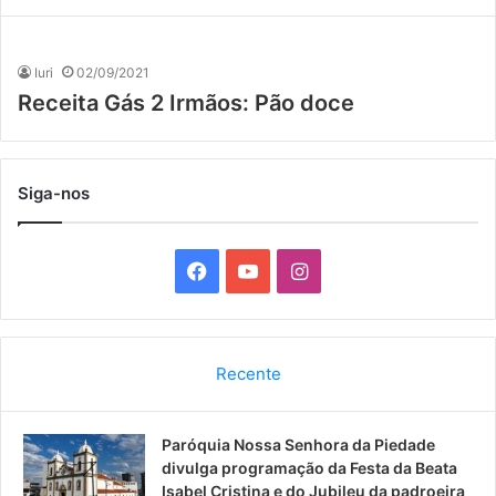
Iuri
02/09/2021
Receita Gás 2 Irmãos: Pão doce
Siga-nos
F
Y
I
a
o
n
c
u
s
Recente
e
T
t
Paróquia Nossa Senhora da Piedade
b
u
a
divulga programação da Festa da Beata
o
b
g
Isabel Cristina e do Jubileu da padroeira