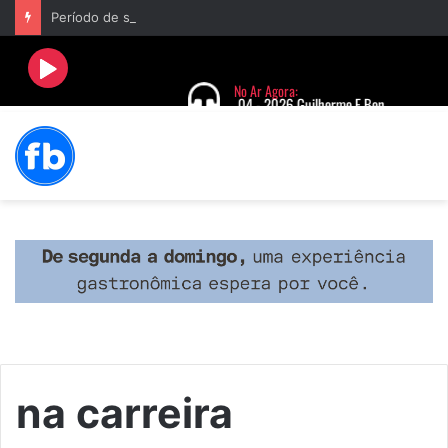
Período de seca concentra mais de 75% dos incêndios às margens da BR-040 e reforça alerta para prevenção
na carreira