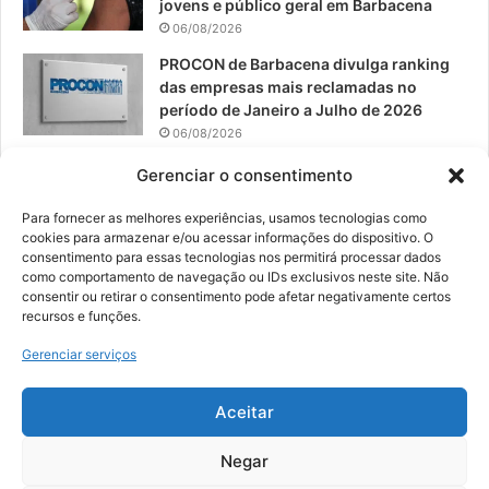
jovens e público geral em Barbacena
06/08/2026
PROCON de Barbacena divulga ranking
das empresas mais reclamadas no
período de Janeiro a Julho de 2026
06/08/2026
Prefeitura convoca organizações de
Gerenciar o consentimento
catadores para reunião sobre PPP de
Resíduos Sólidos
Para fornecer as melhores experiências, usamos tecnologias como
cookies para armazenar e/ou acessar informações do dispositivo. O
05/08/2026
consentimento para essas tecnologias nos permitirá processar dados
como comportamento de navegação ou IDs exclusivos neste site. Não
consentir ou retirar o consentimento pode afetar negativamente certos
recursos e funções.
© 2026, Todos os direitos reservados | Desenvolvido por:
Nowa
Gerenciar serviços
Digital Business
| Hospedado por:
NP Publicidade
Aceitar
Fale Conosco
Sobre Nós
Equipe
Política de Segurança e Privacidade
Política de Cookies (BR)
Negar