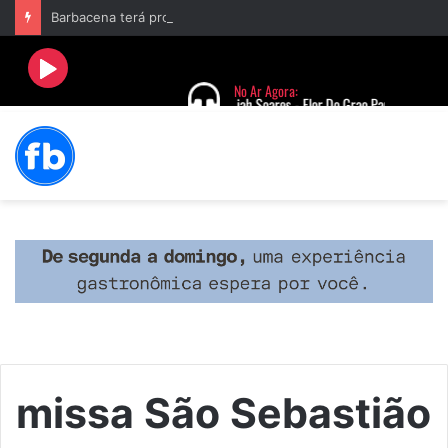
Barbacena terá programação com II Festival Gastronômico e a 4ª Semana da Música nas comemorações dos 235 anos da cidade
missa São Sebastião