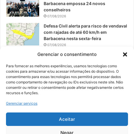
Barbacena empossa 24 novos
conselheiros
07/08/2026
Defesa Civil alerta para risco de vendaval
com rajadas de até 60 km/h em
Barbacena nesta sexta-feira
07/08/2026
Gerenciar o consentimento
EPCAR tem a melhor nota do IDEB no
Brasil no Ensino Médio
Para fornecer as melhores experiências, usamos tecnologias como
06/08/2026
cookies para armazenar e/ou acessar informações do dispositivo. O
consentimento para essas tecnologias nos permitirá processar dados
como comportamento de navegação ou IDs exclusivos neste site. Não
consentir ou retirar o consentimento pode afetar negativamente certos
recursos e funções.
© 2026, Todos os direitos reservados | Desenvolvido por:
Nowa
Gerenciar serviços
Digital Business
| Hospedado por:
NP Publicidade
Aceitar
Fale Conosco
Sobre Nós
Equipe
Política de Segurança e Privacidade
Política de Cookies (BR)
Negar