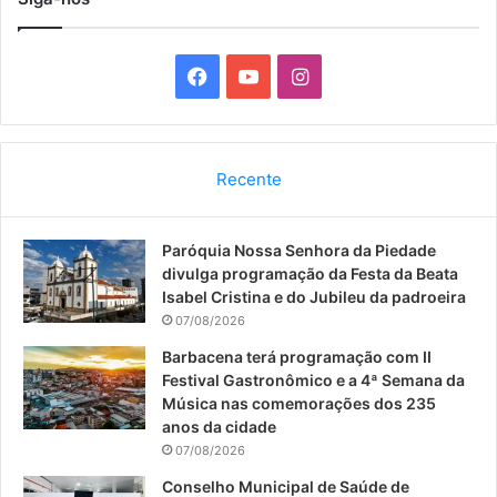
F
Y
I
a
o
n
c
u
s
Recente
e
T
t
Paróquia Nossa Senhora da Piedade
b
u
a
divulga programação da Festa da Beata
o
b
g
Isabel Cristina e do Jubileu da padroeira
07/08/2026
o
e
r
Barbacena terá programação com II
Festival Gastronômico e a 4ª Semana da
k
a
Música nas comemorações dos 235
anos da cidade
m
07/08/2026
Conselho Municipal de Saúde de