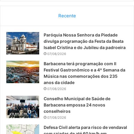
c
u
s
Recente
e
T
t
Paróquia Nossa Senhora da Piedade
b
u
a
divulga programação da Festa da Beata
o
b
g
Isabel Cristina e do Jubileu da padroeira
07/08/2026
o
e
r
Barbacena terá programação com II
Festival Gastronômico e a 4ª Semana da
k
a
Música nas comemorações dos 235
anos da cidade
m
07/08/2026
Conselho Municipal de Saúde de
Barbacena empossa 24 novos
conselheiros
07/08/2026
Defesa Civil alerta para risco de vendaval
com rajadas de até 60 km/h em