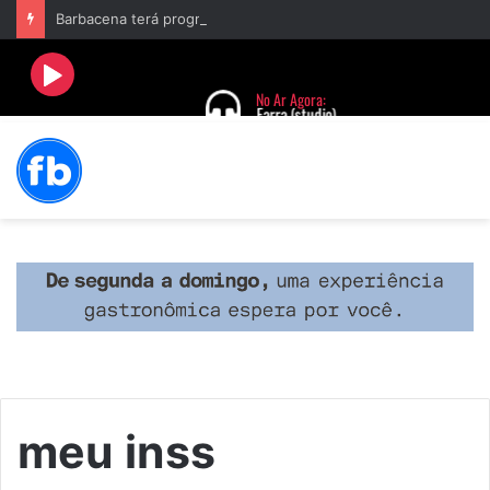
Barbacena terá programação com II Festival Gastronômico e a 4ª Semana da Música nas comemorações dos 235 anos da cidade
meu inss