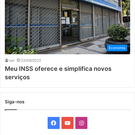
Economia
Iuri
23/08/2022
Meu INSS oferece e simplifica novos
serviços
Siga-nos
F
Y
I
a
o
n