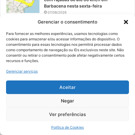
Barbacena nesta sexta-feira
07/08/2026
Gerenciar o consentimento
EPCAR tem a melhor nota do IDEB no
Brasil no Ensino Médio
Para fornecer as melhores experiências, usamos tecnologias como
06/08/2026
cookies para armazenar e/ou acessar informações do dispositivo. O
consentimento para essas tecnologias nos permitirá processar dados
como comportamento de navegação ou IDs exclusivos neste site. Não
consentir ou retirar o consentimento pode afetar negativamente certos
recursos e funções.
© 2026, Todos os direitos reservados | Desenvolvido por:
Nowa
Gerenciar serviços
Digital Business
| Hospedado por:
NP Publicidade
Aceitar
Fale Conosco
Sobre Nós
Equipe
Política de Segurança e Privacidade
Política de Cookies (BR)
Negar
Ver preferências
Facebook
YouTube
Instagram
Política de Cookies
Copy Protected by
Chetan
's
WP-Copyprotect
.