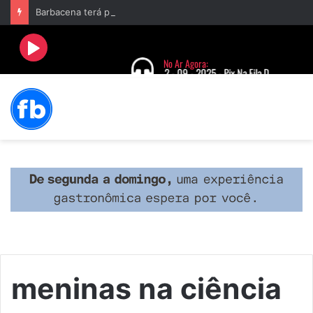
Barbacena terá programação com II Festival Gastronômico e a 4ª Semana da Música nas comemorações dos 235 anos da cidade
meninas na ciência