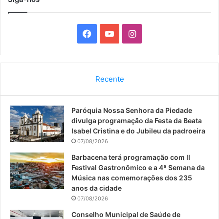
F
Y
I
a
o
n
c
u
s
Recente
e
T
t
Paróquia Nossa Senhora da Piedade
b
u
a
divulga programação da Festa da Beata
o
b
g
Isabel Cristina e do Jubileu da padroeira
07/08/2026
o
e
r
Barbacena terá programação com II
Festival Gastronômico e a 4ª Semana da
k
a
Música nas comemorações dos 235
anos da cidade
m
07/08/2026
Conselho Municipal de Saúde de