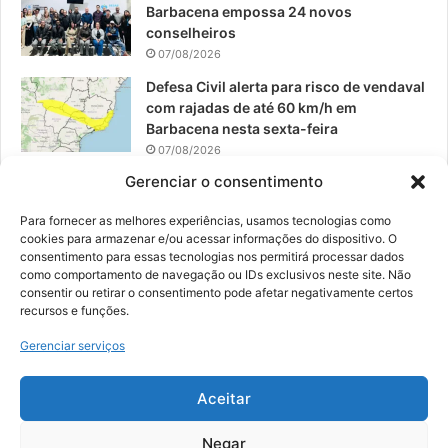
Barbacena empossa 24 novos
conselheiros
07/08/2026
Defesa Civil alerta para risco de vendaval
com rajadas de até 60 km/h em
Barbacena nesta sexta-feira
07/08/2026
Gerenciar o consentimento
EPCAR tem a melhor nota do IDEB no
Brasil no Ensino Médio
Para fornecer as melhores experiências, usamos tecnologias como
06/08/2026
cookies para armazenar e/ou acessar informações do dispositivo. O
consentimento para essas tecnologias nos permitirá processar dados
como comportamento de navegação ou IDs exclusivos neste site. Não
consentir ou retirar o consentimento pode afetar negativamente certos
recursos e funções.
© 2026, Todos os direitos reservados | Desenvolvido por:
Nowa
Gerenciar serviços
Digital Business
| Hospedado por:
NP Publicidade
Aceitar
Fale Conosco
Sobre Nós
Equipe
Política de Segurança e Privacidade
Política de Cookies (BR)
Negar