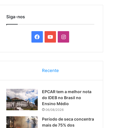
por
Siga-nos
F
Y
I
a
o
n
c
u
s
Recente
e
T
t
b
u
a
EPCAR tem a melhor nota
o
b
g
do IDEB no Brasil no
Ensino Médio
o
e
r
06/08/2026
k
a
Período de seca concentra
mais de 75% dos