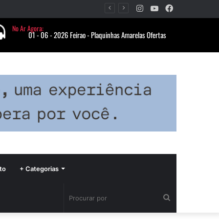
Instagram
YouTube
Facebook
Período de seca concentra mais de 75% dos incêndios às margens da BR-040 e reforça alerta para prevenção
to
+ Categorias
Procurar