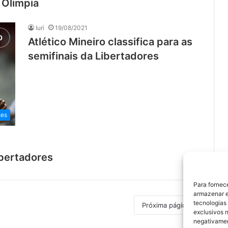
 Olimpia
Iuri
19/08/2021
Atlético Mineiro classifica para as
semifinais da Libertadores
tes
bertadores
Para fornec
armazenar e
tecnologias
Próxima página
exclusivos n
negativamen