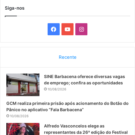
Siga-nos
F
Y
I
a
o
n
c
u
s
Recente
e
T
t
SINE Barbacena oferece diversas vagas
b
u
a
de emprego; confira as oportunidades
o
b
g
10/08/2026
o
e
r
GCM realiza primeira prisão após acionamento do Botão do
Pânico no aplicativo “Fala Barbacena”
k
a
10/08/2026
m
Alfredo Vasconcelos elege as
representantes da 26ª edição do Festival