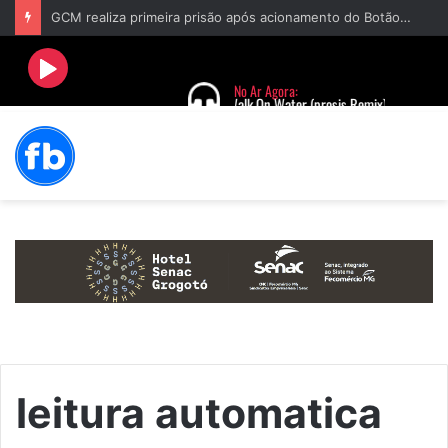
GCM realiza primeira prisão após acionamento do Botão do Pânico no aplicativo “Fala Barbacena”
leitura automatica