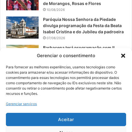
de Morangos, Rosas e Flores
10/08/2026
Paróquia Nossa Senhora da Piedade
divulga programação da Festa da Beata
Isabel Cristina e do Jubileu da padroeira
07/08/2026
Barbacena terá programação com II
Festival Gastronômico e a 4ª Semana da
Gerenciar o consentimento
Música nas comemorações dos 235
anos da cidade
Para fornecer as melhores experiências, usamos tecnologias como
cookies para armazenar e/ou acessar informações do dispositivo. O
07/08/2026
consentimento para essas tecnologias nos permitirá processar dados
como comportamento de navegação ou IDs exclusivos neste site. Não
consentir ou retirar o consentimento pode afetar negativamente certos
recursos e funções.
© 2026, Todos os direitos reservados | Desenvolvido por:
Nowa
Gerenciar serviços
Digital Business
| Hospedado por:
NP Publicidade
Aceitar
Fale Conosco
Sobre Nós
Equipe