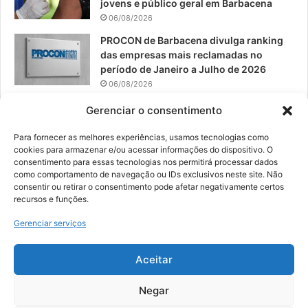
jovens e público geral em Barbacena
06/08/2026
PROCON de Barbacena divulga ranking
das empresas mais reclamadas no
período de Janeiro a Julho de 2026
06/08/2026
Prefeitura convoca organizações de
Gerenciar o consentimento
catadores para reunião sobre PPP de
Resíduos Sólidos
Para fornecer as melhores experiências, usamos tecnologias como
cookies para armazenar e/ou acessar informações do dispositivo. O
05/08/2026
consentimento para essas tecnologias nos permitirá processar dados
como comportamento de navegação ou IDs exclusivos neste site. Não
consentir ou retirar o consentimento pode afetar negativamente certos
recursos e funções.
© 2026, Todos os direitos reservados | Desenvolvido por:
Nowa
Gerenciar serviços
Digital Business
| Hospedado por:
NP Publicidade
Aceitar
Fale Conosco
Sobre Nós
Equipe
Política de Segurança e Privacidade
Política de Cookies (BR)
Negar