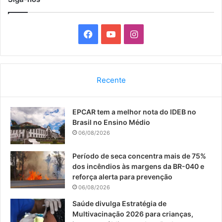
F
Y
I
a
o
n
c
u
s
Recente
e
T
t
EPCAR tem a melhor nota do IDEB no
b
u
a
Brasil no Ensino Médio
o
b
g
06/08/2026
o
e
r
Período de seca concentra mais de 75%
dos incêndios às margens da BR-040 e
k
a
reforça alerta para prevenção
06/08/2026
m
Saúde divulga Estratégia de
Multivacinação 2026 para crianças,