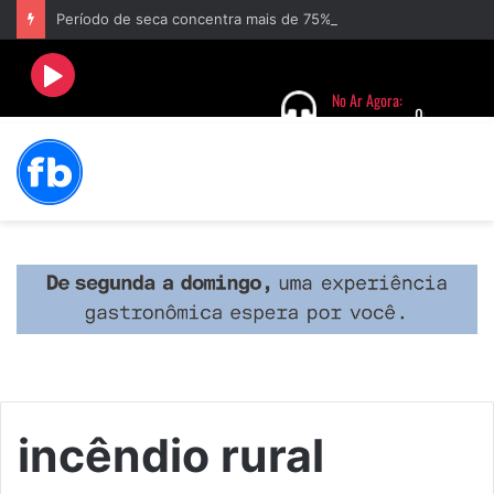
Período de seca concentra mais de 75% dos incêndios às margens da BR-040 e reforça alerta para prevenção
incêndio rural