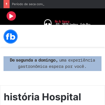
Período de seca concentra mais de 75% dos incêndios às margens da BR-040 e reforça alerta para prevenção
história Hospital