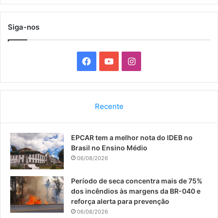
Siga-nos
F
Y
I
a
o
n
c
u
s
Recente
e
T
t
EPCAR tem a melhor nota do IDEB no
b
u
a
Brasil no Ensino Médio
o
b
g
06/08/2026
o
e
r
Período de seca concentra mais de 75%
dos incêndios às margens da BR-040 e
k
a
reforça alerta para prevenção
06/08/2026
m