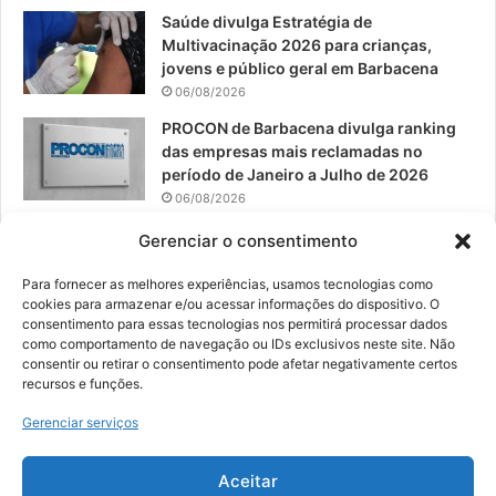
Saúde divulga Estratégia de
Multivacinação 2026 para crianças,
jovens e público geral em Barbacena
06/08/2026
PROCON de Barbacena divulga ranking
das empresas mais reclamadas no
período de Janeiro a Julho de 2026
06/08/2026
Prefeitura convoca organizações de
Gerenciar o consentimento
catadores para reunião sobre PPP de
Resíduos Sólidos
Para fornecer as melhores experiências, usamos tecnologias como
cookies para armazenar e/ou acessar informações do dispositivo. O
05/08/2026
consentimento para essas tecnologias nos permitirá processar dados
como comportamento de navegação ou IDs exclusivos neste site. Não
consentir ou retirar o consentimento pode afetar negativamente certos
recursos e funções.
© 2026, Todos os direitos reservados | Desenvolvido por:
Nowa
Gerenciar serviços
Digital Business
| Hospedado por:
NP Publicidade
Aceitar
Fale Conosco
Sobre Nós
Equipe