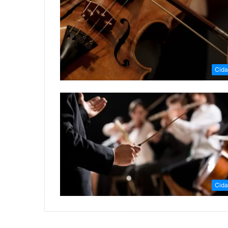
Cid
Cid