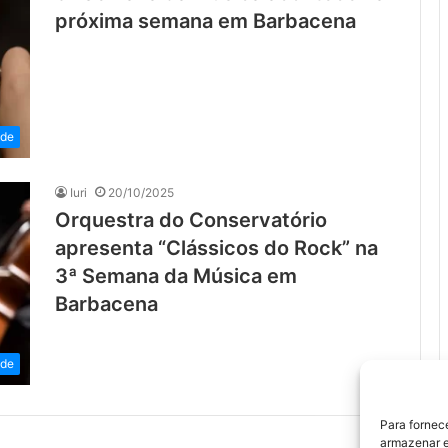
próxima semana em Barbacena
ade
Iuri
20/10/2025
Orquestra do Conservatório
apresenta “Clássicos do Rock” na
3ª Semana da Música em
Barbacena
ade
Para fornec
armazenar e