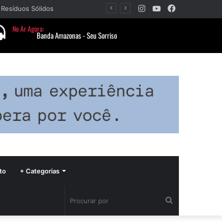
Instagram
YouTube
Facebook
 Resíduos Sólidos
to
+ Categorias
Procurar