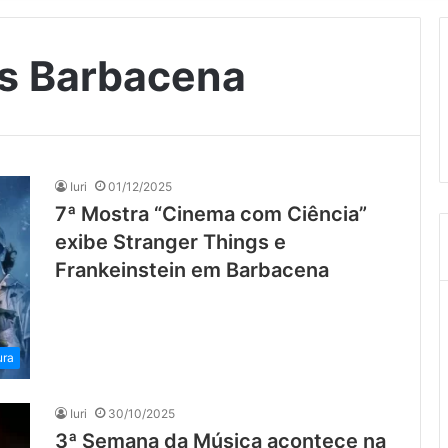
is Barbacena
Iuri
01/12/2025
7ª Mostra “Cinema com Ciência”
exibe Stranger Things e
Frankeinstein em Barbacena
ura
Iuri
30/10/2025
3ª Semana da Música acontece na