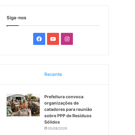
por
Siga-nos
F
Y
I
a
o
n
c
u
s
Recente
e
T
t
b
u
a
Prefeitura convoca
o
b
g
organizações de
catadores para reunião
o
e
r
sobre PPP de Resíduos
Sólidos
k
a
05/08/2026