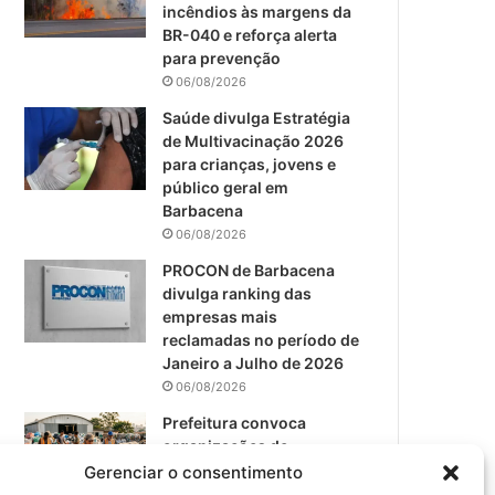
m
incêndios às margens da
BR-040 e reforça alerta
para prevenção
06/08/2026
Saúde divulga Estratégia
de Multivacinação 2026
para crianças, jovens e
público geral em
Barbacena
06/08/2026
PROCON de Barbacena
divulga ranking das
empresas mais
reclamadas no período de
Janeiro a Julho de 2026
06/08/2026
Prefeitura convoca
organizações de
catadores para reunião
Gerenciar o consentimento
sobre PPP de Resíduos