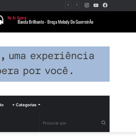
Instagram
YouTube
Facebook
Período de seca concentra mais de 75% dos incêndios às margens da BR-040 e reforça alerta para prevenção
to
+ Categorias
Procurar