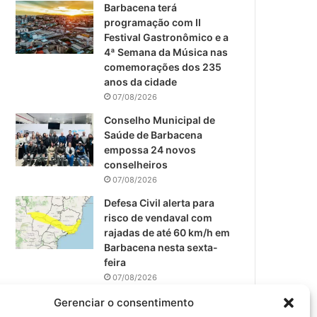
m
Barbacena terá
programação com II
Festival Gastronômico e a
4ª Semana da Música nas
comemorações dos 235
anos da cidade
07/08/2026
Conselho Municipal de
Saúde de Barbacena
empossa 24 novos
conselheiros
07/08/2026
Defesa Civil alerta para
risco de vendaval com
rajadas de até 60 km/h em
Barbacena nesta sexta-
feira
07/08/2026
EPCAR tem a melhor nota
Gerenciar o consentimento
do IDEB no Brasil no