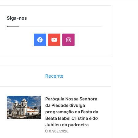
por
Siga-nos
F
Y
I
a
o
n
c
u
s
Recente
e
T
t
b
u
a
Paróquia Nossa Senhora
o
b
g
da Piedade divulga
programação da Festa da
o
e
r
Beata Isabel Cristina e do
Jubileu da padroeira
k
a
07/08/2026