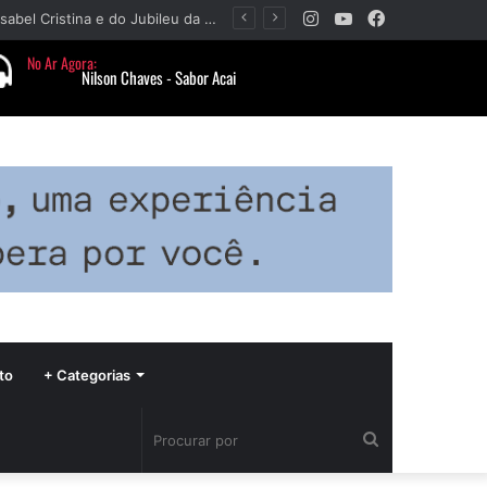
Instagram
YouTube
Facebook
Paróquia Nossa Senhora da Piedade divulga programação da Festa da Beata Isabel Cristina e do Jubileu da padroeira
to
+ Categorias
Procurar