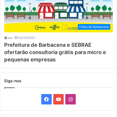
Folha de Barbacena
Iuri
04/10/2021
Prefeitura de Barbacena e SEBRAE
ofertarão consultoria grátis para micro e
pequenas empresas
Siga-nos
F
Y
I
a
o
n