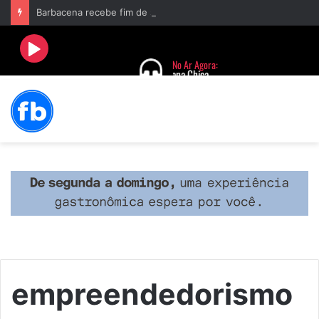
Barbacena recebe fim de semana cultural com Encontro de Palhaços e comemoração de 25 anos do IVERT
empreendedorismo