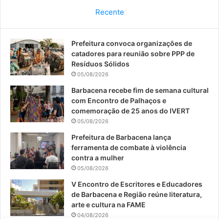
c
u
s
Recente
e
T
t
Prefeitura convoca organizações de
b
u
a
catadores para reunião sobre PPP de
o
b
g
Resíduos Sólidos
05/08/2026
o
e
r
Barbacena recebe fim de semana cultural
com Encontro de Palhaços e
k
a
comemoração de 25 anos do IVERT
05/08/2026
m
Prefeitura de Barbacena lança
ferramenta de combate à violência
contra a mulher
05/08/2026
V Encontro de Escritores e Educadores
de Barbacena e Região reúne literatura,
arte e cultura na FAME
04/08/2026