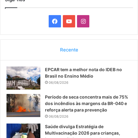
F
Y
I
a
o
n
c
u
s
Recente
e
T
t
EPCAR tem a melhor nota do IDEB no
b
u
a
Brasil no Ensino Médio
o
b
g
06/08/2026
o
e
r
Período de seca concentra mais de 75%
dos incêndios às margens da BR-040 e
k
a
reforça alerta para prevenção
06/08/2026
m
Saúde divulga Estratégia de
Multivacinação 2026 para crianças,