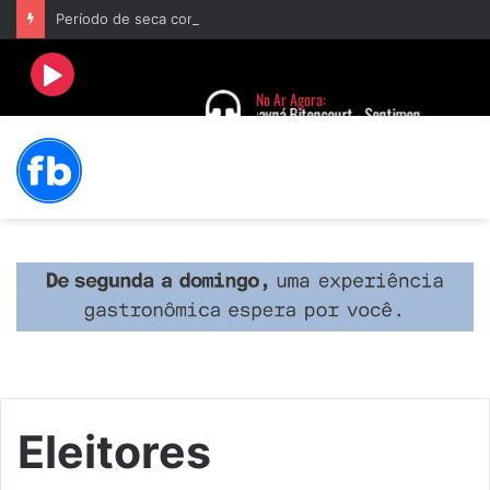
Período de seca concentra mais de 75% dos incêndios às margens da BR-040 e reforça alerta para prevenção
Eleitores