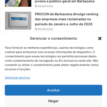
jovens e público geral em Barbacena
06/08/2026
PROCON de Barbacena divulga ranking
das empresas mais reclamadas no
período de Janeiro a Julho de 2026
06/08/2026
Prefeitura convoca organizações de
Gerenciar o consentimento
catadores para reunião sobre PPP de
Resíduos Sólidos
Para fornecer as melhores experiências, usamos tecnologias como
cookies para armazenar e/ou acessar informações do dispositivo. O
05/08/2026
consentimento para essas tecnologias nos permitirá processar dados
como comportamento de navegação ou IDs exclusivos neste site. Não
consentir ou retirar o consentimento pode afetar negativamente certos
recursos e funções.
© 2026, Todos os direitos reservados | Desenvolvido por:
Nowa
Gerenciar serviços
Digital Business
| Hospedado por:
NP Publicidade
Aceitar
Fale Conosco
Sobre Nós
Equipe
Política de Segurança e Privacidade
Política de Cookies (BR)
Negar