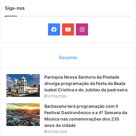
Siga-nos
F
Y
I
a
o
n
c
u
s
Recente
e
T
t
Paróquia Nossa Senhora da Piedade
b
u
a
divulga programação da Festa da Beata
o
b
g
Isabel Cristina e do Jubileu da padroeira
07/08/2026
o
e
r
Barbacena terá programação com II
Festival Gastronômico e a 4ª Semana da
k
a
Música nas comemorações dos 235
anos da cidade
m
07/08/2026