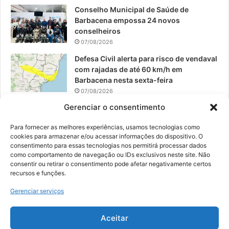
Conselho Municipal de Saúde de
Barbacena empossa 24 novos
conselheiros
07/08/2026
Defesa Civil alerta para risco de vendaval
com rajadas de até 60 km/h em
Barbacena nesta sexta-feira
07/08/2026
Gerenciar o consentimento
EPCAR tem a melhor nota do IDEB no
Brasil no Ensino Médio
Para fornecer as melhores experiências, usamos tecnologias como
06/08/2026
cookies para armazenar e/ou acessar informações do dispositivo. O
consentimento para essas tecnologias nos permitirá processar dados
como comportamento de navegação ou IDs exclusivos neste site. Não
consentir ou retirar o consentimento pode afetar negativamente certos
recursos e funções.
© 2026, Todos os direitos reservados | Desenvolvido por:
Nowa
Gerenciar serviços
Digital Business
| Hospedado por:
NP Publicidade
Aceitar
Fale Conosco
Sobre Nós
Equipe