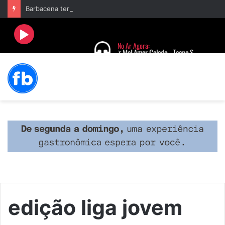
Barbacena terá programação com II Festival Gastronômico e a 4ª Semana da Música nas comemorações dos 235 anos da cidade
edição liga jovem