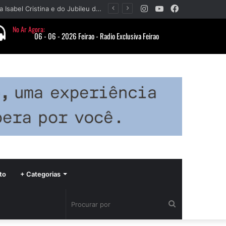
Instagram
YouTube
Facebook
Paróquia Nossa Senhora da Piedade divulga programação da Festa da Beata Isabel Cristina e do Jubileu da padroeira
to
+ Categorias
Procurar