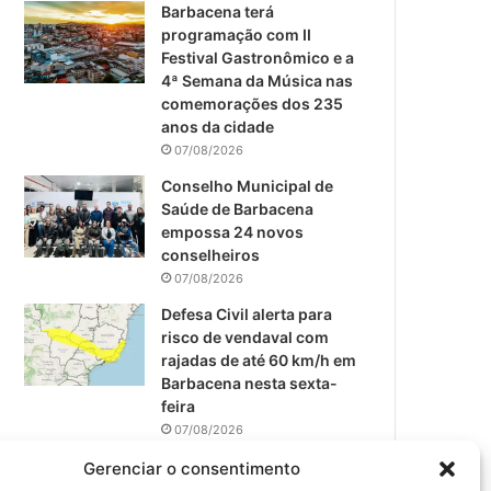
m
Barbacena terá
programação com II
Festival Gastronômico e a
4ª Semana da Música nas
comemorações dos 235
anos da cidade
07/08/2026
Conselho Municipal de
Saúde de Barbacena
empossa 24 novos
conselheiros
07/08/2026
Defesa Civil alerta para
risco de vendaval com
rajadas de até 60 km/h em
Barbacena nesta sexta-
feira
07/08/2026
EPCAR tem a melhor nota
Gerenciar o consentimento
do IDEB no Brasil no