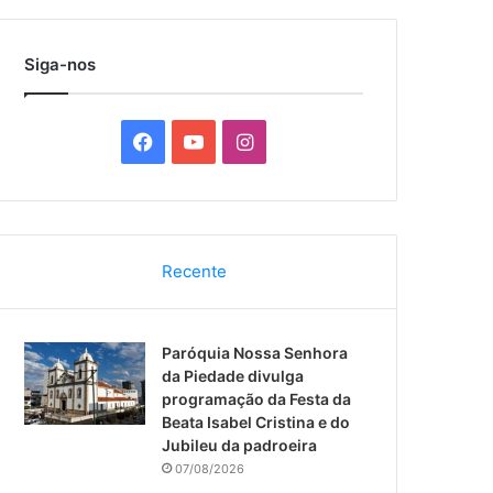
por
Siga-nos
F
Y
I
a
o
n
c
u
s
Recente
e
T
t
b
u
a
Paróquia Nossa Senhora
o
b
g
da Piedade divulga
programação da Festa da
o
e
r
Beata Isabel Cristina e do
Jubileu da padroeira
k
a
07/08/2026