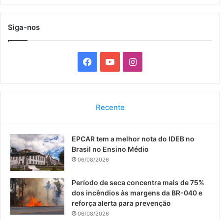
Siga-nos
F
Y
I
a
o
n
c
u
s
Recente
e
T
t
EPCAR tem a melhor nota do IDEB no
b
u
a
Brasil no Ensino Médio
o
b
g
06/08/2026
o
e
r
Período de seca concentra mais de 75%
dos incêndios às margens da BR-040 e
k
a
reforça alerta para prevenção
06/08/2026
m