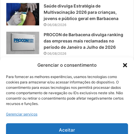
Saúde divulga Estratégia de
Multivacinação 2026 para crianças,
jovens e público geral em Barbacena
06/08/2026
PROCON de Barbacena divulga ranking
das empresas mais reclamadas no
período de Janeiro a Julho de 2026
06/08/2026
Prefeitura convoca organizações de
Gerenciar o consentimento
catadores para reunião sobre PPP de
Resíduos Sólidos
Para fornecer as melhores experiências, usamos tecnologias como
cookies para armazenar e/ou acessar informações do dispositivo. O
05/08/2026
consentimento para essas tecnologias nos permitirá processar dados
como comportamento de navegação ou IDs exclusivos neste site. Não
consentir ou retirar o consentimento pode afetar negativamente certos
recursos e funções.
© 2026, Todos os direitos reservados | Desenvolvido por:
Nowa
Gerenciar serviços
Digital Business
| Hospedado por:
NP Publicidade
Aceitar
Fale Conosco
Sobre Nós
Equipe