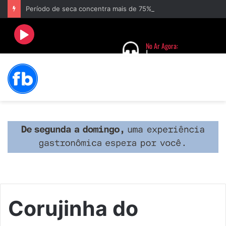
Período de seca concentra mais de 75% dos incêndios às margens da BR-040 e reforça alerta para prevenção
Corujinha do