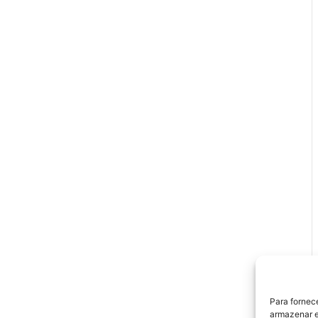
Para fornec
armazenar e