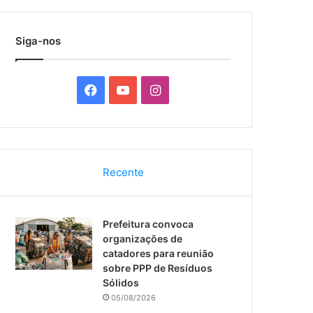
por
Siga-nos
F
Y
I
a
o
n
c
u
s
Recente
e
T
t
b
u
a
Prefeitura convoca
o
b
g
organizações de
catadores para reunião
o
e
r
sobre PPP de Resíduos
Sólidos
k
a
05/08/2026