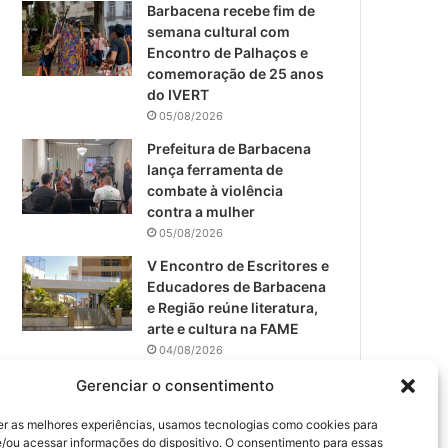
m
Barbacena recebe fim de
semana cultural com
Encontro de Palhaços e
comemoração de 25 anos
do IVERT
05/08/2026
Prefeitura de Barbacena
lança ferramenta de
combate à violência
contra a mulher
05/08/2026
V Encontro de Escritores e
Educadores de Barbacena
e Região reúne literatura,
arte e cultura na FAME
04/08/2026
Teatro da Pedra apresenta
Gerenciar o consentimento
novo espetáculo em São
João del-Rei
er as melhores experiências, usamos tecnologias como cookies para
/ou acessar informações do dispositivo. O consentimento para essas
04/08/2026