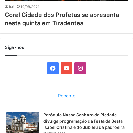
Iuri
19/08/2021
Coral Cidade dos Profetas se apresenta
nesta quinta em Tiradentes
Siga-nos
F
Y
I
a
o
n
c
u
s
Recente
e
T
t
Paróquia Nossa Senhora da Piedade
b
u
a
divulga programação da Festa da Beata
o
b
g
Isabel Cristina e do Jubileu da padroeira