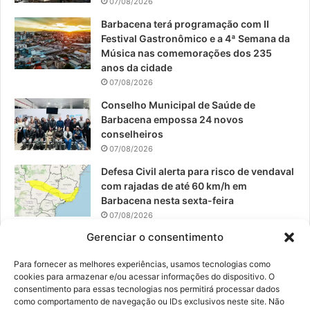
07/08/2026
o
e
r
Barbacena terá programação com II
Festival Gastronômico e a 4ª Semana da
k
a
Música nas comemorações dos 235
anos da cidade
m
07/08/2026
Conselho Municipal de Saúde de
Barbacena empossa 24 novos
conselheiros
07/08/2026
Defesa Civil alerta para risco de vendaval
com rajadas de até 60 km/h em
Barbacena nesta sexta-feira
07/08/2026
Gerenciar o consentimento
EPCAR tem a melhor nota do IDEB no
Brasil no Ensino Médio
Para fornecer as melhores experiências, usamos tecnologias como
06/08/2026
cookies para armazenar e/ou acessar informações do dispositivo. O
consentimento para essas tecnologias nos permitirá processar dados
como comportamento de navegação ou IDs exclusivos neste site. Não