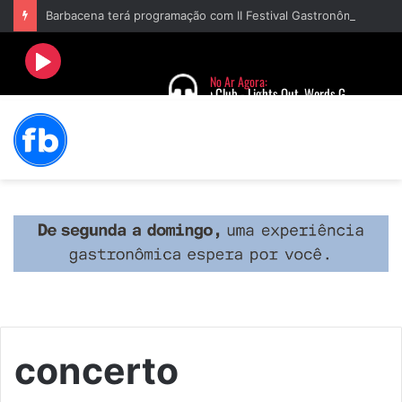
Barbacena terá programação com II Festival Gastronômico e a 4ª Semana da Música nas comemorações dos 235 anos da cidade
concerto