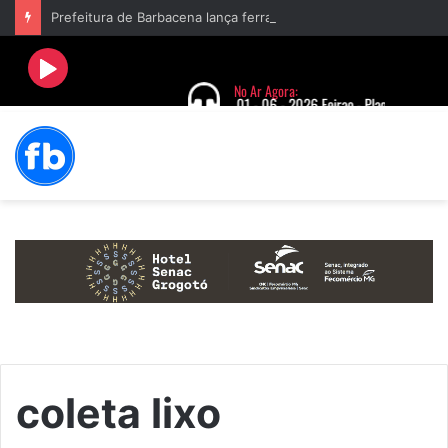
Prefeitura de Barbacena lança ferramenta de combate à violência contra a mulher
coleta lixo