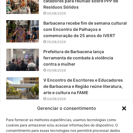
catadores para reunião sobre PPP de
o
b
g
Resíduos Sólidos
05/08/2026
o
e
r
Barbacena recebe fim de semana cultural
com Encontro de Palhaços e
k
a
comemoração de 25 anos do IVERT
05/08/2026
m
Prefeitura de Barbacena lança
ferramenta de combate à violência
contra a mulher
05/08/2026
V Encontro de Escritores e Educadores
de Barbacena e Região reúne literatura,
arte e cultura na FAME
04/08/2026
Gerenciar o consentimento
Teatro da Pedra apresenta novo
espetáculo em São João del-Rei
Para fornecer as melhores experiências, usamos tecnologias como
04/08/2026
cookies para armazenar e/ou acessar informações do dispositivo. O
consentimento para essas tecnologias nos permitirá processar dados