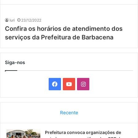
Iuri
23/12/2022
Confira os horários de atendimento dos
serviços da Prefeitura de Barbacena
Siga-nos
F
Y
I
a
o
n
c
u
s
Recente
e
T
t
Prefeitura convoca organizações de
b
u
a