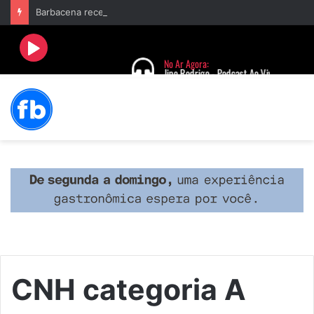
Barbacena recebe fim de semana cultural com Encontro de Palhaços e comemoração de 25 anos do IVERT
CNH categoria A