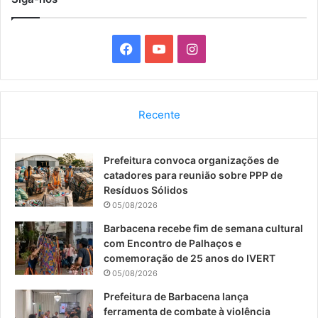
F
Y
I
a
o
n
c
u
s
Recente
e
T
t
Prefeitura convoca organizações de
b
u
a
catadores para reunião sobre PPP de
o
b
g
Resíduos Sólidos
05/08/2026
o
e
r
Barbacena recebe fim de semana cultural
com Encontro de Palhaços e
k
a
comemoração de 25 anos do IVERT
05/08/2026
m
Prefeitura de Barbacena lança
ferramenta de combate à violência