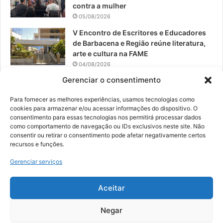
contra a mulher
05/08/2026
V Encontro de Escritores e Educadores
de Barbacena e Região reúne literatura,
arte e cultura na FAME
04/08/2026
Gerenciar o consentimento
Teatro da Pedra apresenta novo
espetáculo em São João del-Rei
Para fornecer as melhores experiências, usamos tecnologias como
04/08/2026
cookies para armazenar e/ou acessar informações do dispositivo. O
consentimento para essas tecnologias nos permitirá processar dados
como comportamento de navegação ou IDs exclusivos neste site. Não
consentir ou retirar o consentimento pode afetar negativamente certos
recursos e funções.
© 2026, Todos os direitos reservados | Desenvolvido por:
Nowa
Gerenciar serviços
Digital Business
| Hospedado por:
NP Publicidade
Aceitar
Fale Conosco
Sobre Nós
Equipe
Política de Segurança e Privacidade
Política de Cookies (BR)
Negar