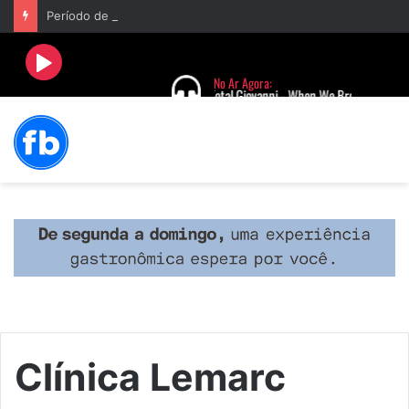
Período de seca concentra mais de 75% dos incêndios às margens da BR-040 e reforça alerta para prevenção
Clínica Lemarc