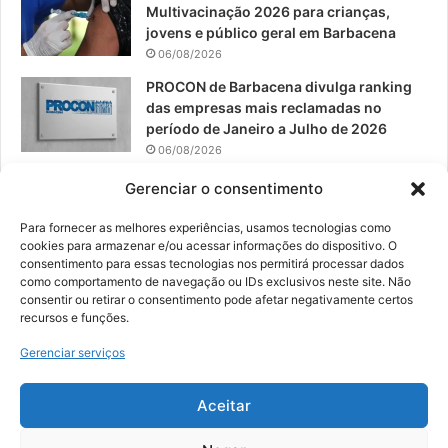
Multivacinação 2026 para crianças,
jovens e público geral em Barbacena
06/08/2026
PROCON de Barbacena divulga ranking
das empresas mais reclamadas no
período de Janeiro a Julho de 2026
06/08/2026
Prefeitura convoca organizações de
Gerenciar o consentimento
catadores para reunião sobre PPP de
Resíduos Sólidos
Para fornecer as melhores experiências, usamos tecnologias como
cookies para armazenar e/ou acessar informações do dispositivo. O
05/08/2026
consentimento para essas tecnologias nos permitirá processar dados
como comportamento de navegação ou IDs exclusivos neste site. Não
consentir ou retirar o consentimento pode afetar negativamente certos
recursos e funções.
© 2026, Todos os direitos reservados | Desenvolvido por:
Nowa
Gerenciar serviços
Digital Business
| Hospedado por:
NP Publicidade
Aceitar
Fale Conosco
Sobre Nós
Equipe