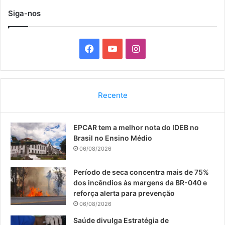
Siga-nos
F
Y
I
a
o
n
c
u
s
Recente
e
T
t
EPCAR tem a melhor nota do IDEB no
b
u
a
Brasil no Ensino Médio
o
b
g
06/08/2026
o
e
r
Período de seca concentra mais de 75%
dos incêndios às margens da BR-040 e
k
a
reforça alerta para prevenção
06/08/2026
m
Saúde divulga Estratégia de