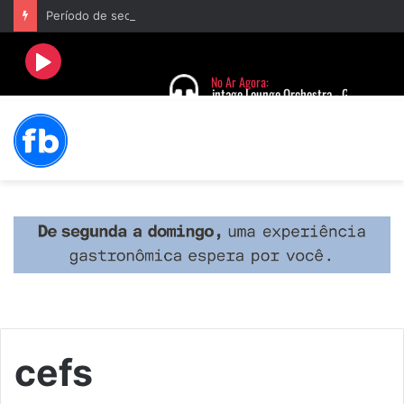
Período de seca concentra mais de 75% dos incêndios às margens da BR-040 e reforça alerta para prevenção
cefs