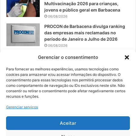
Multivacinação 2026 para crianças,
jovens e público geral em Barbacena
06/08/2026
PROCON de Barbacena divulga ranking
das empresas mais reclamadas no
período de Janeiro a Julho de 2026
06/08/2026
Prefeitura convoca organizações de
Gerenciar o consentimento
catadores para reunião sobre PPP de
Resíduos Sólidos
Para fornecer as melhores experiências, usamos tecnologias como
cookies para armazenar e/ou acessar informações do dispositivo. O
05/08/2026
consentimento para essas tecnologias nos permitirá processar dados
como comportamento de navegação ou IDs exclusivos neste site. Não
consentir ou retirar o consentimento pode afetar negativamente certos
recursos e funções.
© 2026, Todos os direitos reservados | Desenvolvido por:
Nowa
Gerenciar serviços
Digital Business
| Hospedado por:
NP Publicidade
Aceitar
Fale Conosco
Sobre Nós
Equipe