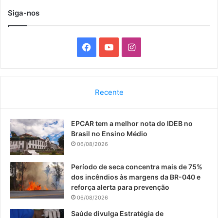
Siga-nos
F
Y
I
a
o
n
c
u
s
Recente
e
T
t
EPCAR tem a melhor nota do IDEB no
b
u
a
Brasil no Ensino Médio
o
b
g
06/08/2026
o
e
r
Período de seca concentra mais de 75%
dos incêndios às margens da BR-040 e
k
a
reforça alerta para prevenção
06/08/2026
m
Saúde divulga Estratégia de