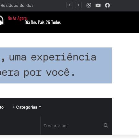
Instagram
YouTube
Facebook
 Resíduos Sólidos
to
+ Categorias
Procurar