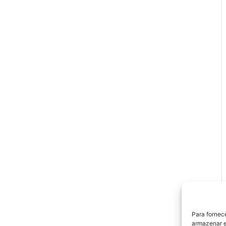
Para fornec
armazenar e