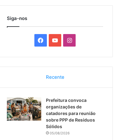
por
Siga-nos
F
Y
I
a
o
n
c
u
s
Recente
e
T
t
b
u
a
Prefeitura convoca
o
b
g
organizações de
catadores para reunião
o
e
r
sobre PPP de Resíduos
Sólidos
k
a
05/08/2026