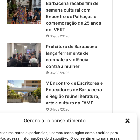
m
Barbacena recebe fim de
semana cultural com
Encontro de Palhaços e
comemoração de 25 anos
do IVERT
05/08/2026
Prefeitura de Barbacena
lança ferramenta de
combate à violência
contra a mulher
05/08/2026
V Encontro de Escritores e
Educadores de Barbacena
e Região reúne literatura,
arte e cultura na FAME
04/08/2026
Teatro da Pedra apresenta
Gerenciar o consentimento
novo espetáculo em São
João del-Rei
er as melhores experiências, usamos tecnologias como cookies para
/ou acessar informações do dispositivo. O consentimento para essas
04/08/2026