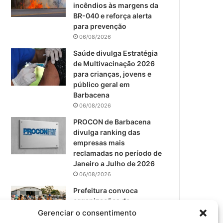
m
incêndios às margens da
BR-040 e reforça alerta
para prevenção
06/08/2026
Saúde divulga Estratégia
de Multivacinação 2026
para crianças, jovens e
público geral em
Barbacena
06/08/2026
PROCON de Barbacena
divulga ranking das
empresas mais
reclamadas no período de
Janeiro a Julho de 2026
06/08/2026
Prefeitura convoca
organizações de
catadores para reunião
Gerenciar o consentimento
sobre PPP de Resíduos