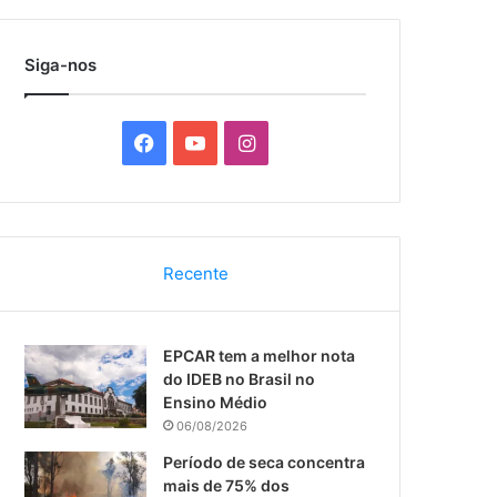
por
Siga-nos
F
Y
I
a
o
n
c
u
s
Recente
e
T
t
b
u
a
EPCAR tem a melhor nota
o
b
g
do IDEB no Brasil no
Ensino Médio
o
e
r
06/08/2026
k
a
Período de seca concentra
mais de 75% dos