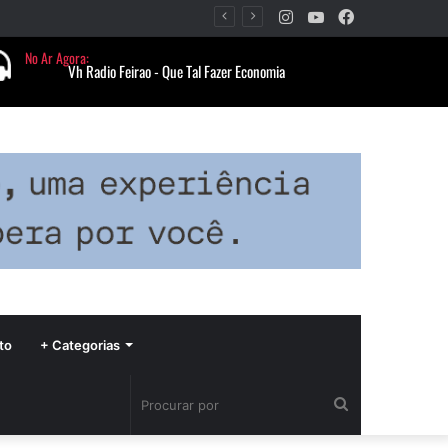
Instagram
YouTube
Facebook
Período de seca concentra mais de 75% dos incêndios às margens da BR-040 e reforça alerta para prevenção
to
+ Categorias
Procurar