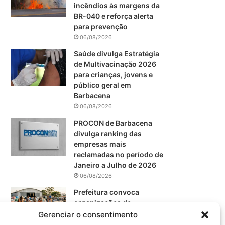
m
incêndios às margens da
BR-040 e reforça alerta
para prevenção
06/08/2026
Saúde divulga Estratégia
de Multivacinação 2026
para crianças, jovens e
público geral em
Barbacena
06/08/2026
PROCON de Barbacena
divulga ranking das
empresas mais
reclamadas no período de
Janeiro a Julho de 2026
06/08/2026
Prefeitura convoca
organizações de
catadores para reunião
Gerenciar o consentimento
sobre PPP de Resíduos