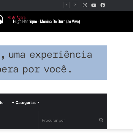
Instagram
YouTube
Facebook
Período de seca concentra mais de 75% dos incêndios às margens da BR-040 e reforça alerta para prevenção
to
+ Categorias
Procurar