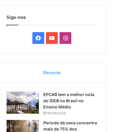
por
Siga-nos
F
Y
I
a
o
n
c
u
s
Recente
e
T
t
b
u
a
EPCAR tem a melhor nota
o
b
g
do IDEB no Brasil no
Ensino Médio
o
e
r
06/08/2026
k
a
Período de seca concentra
mais de 75% dos