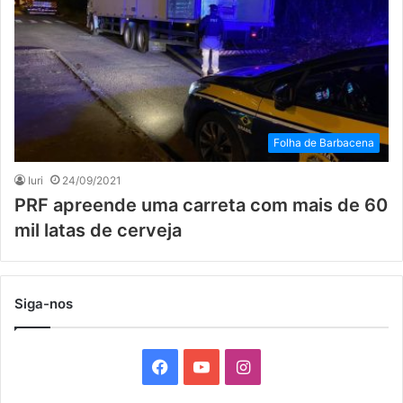
Folha de Barbacena
Iuri
24/09/2021
PRF apreende uma carreta com mais de 60
mil latas de cerveja
Siga-nos
F
Y
I
a
o
n