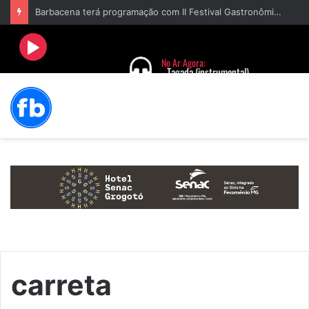
Barbacena terá programação com II Festival Gastronômico e a 4ª Semana da Música nas comemorações dos 235 anos da cidade
carreta