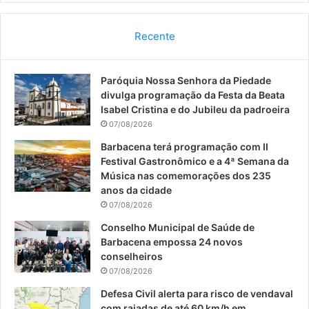
c
u
s
Recente
e
T
t
Paróquia Nossa Senhora da Piedade
b
u
a
divulga programação da Festa da Beata
o
b
g
Isabel Cristina e do Jubileu da padroeira
07/08/2026
o
e
r
Barbacena terá programação com II
Festival Gastronômico e a 4ª Semana da
k
a
Música nas comemorações dos 235
anos da cidade
m
07/08/2026
Conselho Municipal de Saúde de
Barbacena empossa 24 novos
conselheiros
07/08/2026
Defesa Civil alerta para risco de vendaval
com rajadas de até 60 km/h em