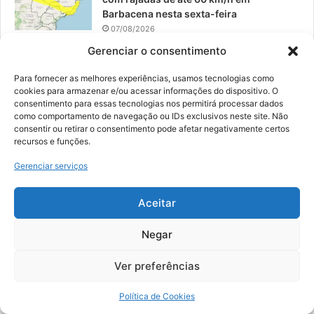
Barbacena nesta sexta-feira
07/08/2026
Gerenciar o consentimento
EPCAR tem a melhor nota do IDEB no
Brasil no Ensino Médio
Para fornecer as melhores experiências, usamos tecnologias como
06/08/2026
cookies para armazenar e/ou acessar informações do dispositivo. O
consentimento para essas tecnologias nos permitirá processar dados
como comportamento de navegação ou IDs exclusivos neste site. Não
consentir ou retirar o consentimento pode afetar negativamente certos
recursos e funções.
© 2026, Todos os direitos reservados | Desenvolvido por:
Nowa
Gerenciar serviços
Digital Business
| Hospedado por:
NP Publicidade
Aceitar
Fale Conosco
Sobre Nós
Equipe
Política de Segurança e Privacidade
Política de Cookies (BR)
Negar
Ver preferências
Facebook
YouTube
Instagram
Política de Cookies
Copy Protected by
Chetan
's
WP-Copyprotect
.