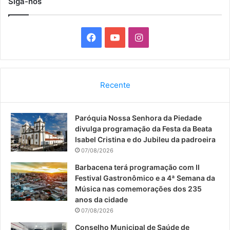
Siga-nos
F
Y
I
a
o
n
c
u
s
Recente
e
T
t
Paróquia Nossa Senhora da Piedade
b
u
a
divulga programação da Festa da Beata
o
b
g
Isabel Cristina e do Jubileu da padroeira
07/08/2026
o
e
r
Barbacena terá programação com II
Festival Gastronômico e a 4ª Semana da
k
a
Música nas comemorações dos 235
anos da cidade
m
07/08/2026
Conselho Municipal de Saúde de