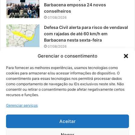
Barbacena empossa 24 novos
conselheiros
07/08/2026
Defesa Civil alerta para risco de vendaval
com rajadas de até 60 km/h em
Barbacena nesta sexta-feira
07/08/2026
Gerenciar o consentimento
EPCAR tem a melhor nota do IDEB no
Brasil no Ensino Médio
Para fornecer as melhores experiências, usamos tecnologias como
06/08/2026
cookies para armazenar e/ou acessar informações do dispositivo. O
consentimento para essas tecnologias nos permitirá processar dados
como comportamento de navegação ou IDs exclusivos neste site. Não
consentir ou retirar o consentimento pode afetar negativamente certos
recursos e funções.
© 2026, Todos os direitos reservados | Desenvolvido por:
Nowa
Gerenciar serviços
Digital Business
| Hospedado por:
NP Publicidade
Aceitar
Fale Conosco
Sobre Nós
Equipe
Política de Segurança e Privacidade
Política de Cookies (BR)
Negar