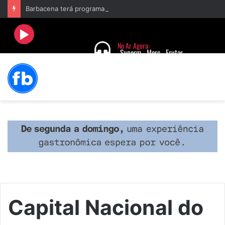
Barbacena terá programação com II Festival Gastronômico e a 4ª Semana da Música nas comemorações dos 235 anos da cidade
Capital Nacional do