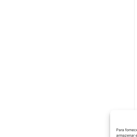
Para fornec
armazenar e