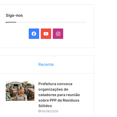
por
Siga-nos
F
Y
I
a
o
n
c
u
s
Recente
e
T
t
b
u
a
Prefeitura convoca
o
b
g
organizações de
catadores para reunião
o
e
r
sobre PPP de Resíduos
Sólidos
k
a
05/08/2026