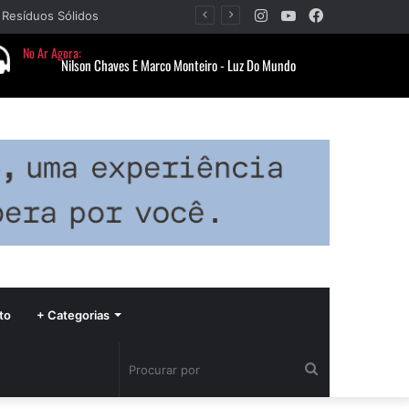
Instagram
YouTube
Facebook
 Resíduos Sólidos
to
+ Categorias
Procurar