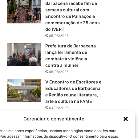
m
Barbacena recebe fim de
semana cultural com
Encontro de Palhaços e
comemoração de 25 anos
do IVERT
05/08/2026
Prefeitura de Barbacena
lança ferramenta de
combate à violência
contra a mulher
05/08/2026
V Encontro de Escritores e
Educadores de Barbacena
e Região reúne literatura,
arte e cultura na FAME
04/08/2026
Teatro da Pedra apresenta
Gerenciar o consentimento
novo espetáculo em São
João del-Rei
er as melhores experiências, usamos tecnologias como cookies para
/ou acessar informações do dispositivo. O consentimento para essas
04/08/2026