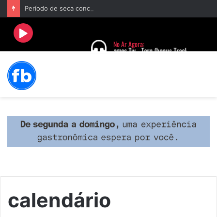
Período de seca concentra mais de 75% dos incêndios às margens da BR-040 e reforça alerta para prevenção
calendário