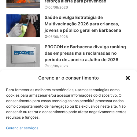
reforça alerta para prevenção
06/08/2026
m
Saúde divulga Estratégia de
Multivacinação 2026 para crianças,
jovens e público geral em Barbacena
06/08/2026
PROCON de Barbacena divulga ranking
das empresas mais reclamadas no
período de Janeiro a Julho de 2026
06/08/2026
Prefeitura convoca organizações de
Gerenciar o consentimento
catadores para reunião sobre PPP de
Resíduos Sólidos
Para fornecer as melhores experiências, usamos tecnologias como
cookies para armazenar e/ou acessar informações do dispositivo. O
05/08/2026
consentimento para essas tecnologias nos permitirá processar dados
como comportamento de navegação ou IDs exclusivos neste site. Não
consentir ou retirar o consentimento pode afetar negativamente certos
recursos e funções.
© 2026, Todos os direitos reservados | Desenvolvido por:
Nowa
Gerenciar serviços