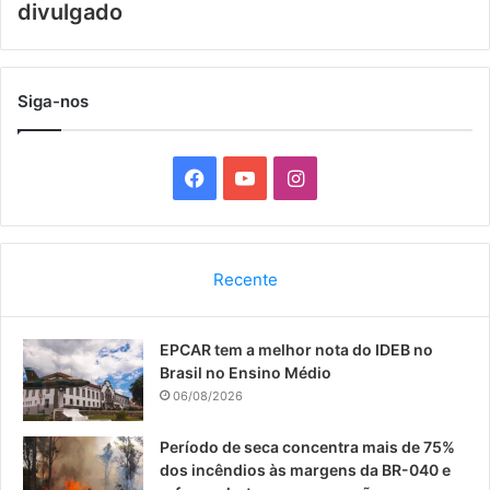
divulgado
Siga-nos
F
Y
I
a
o
n
c
u
s
Recente
e
T
t
EPCAR tem a melhor nota do IDEB no
b
u
a
Brasil no Ensino Médio
o
b
g
06/08/2026
o
e
r
Período de seca concentra mais de 75%
dos incêndios às margens da BR-040 e
k
a