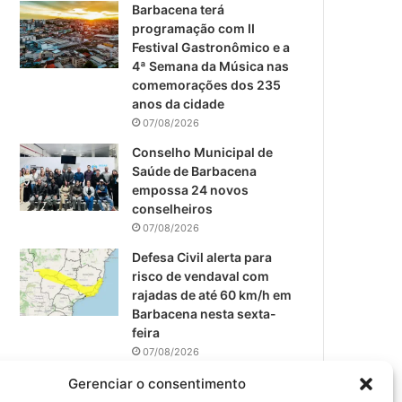
m
Barbacena terá
programação com II
Festival Gastronômico e a
4ª Semana da Música nas
comemorações dos 235
anos da cidade
07/08/2026
Conselho Municipal de
Saúde de Barbacena
empossa 24 novos
conselheiros
07/08/2026
Defesa Civil alerta para
risco de vendaval com
rajadas de até 60 km/h em
Barbacena nesta sexta-
feira
07/08/2026
EPCAR tem a melhor nota
Gerenciar o consentimento
do IDEB no Brasil no