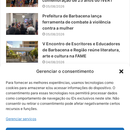
comemoração de 25 anos do IVERT
05/08/2026
m
Prefeitura de Barbacena lança
ferramenta de combate à violência
contra a mulher
05/08/2026
V Encontro de Escritores e Educadores
de Barbacena e Região reúne literatura,
arte e cultura na FAME
04/08/2026
Gerenciar o consentimento
Teatro da Pedra apresenta novo
espetáculo em São João del-Rei
Para fornecer as melhores experiências, usamos tecnologias como
04/08/2026
cookies para armazenar e/ou acessar informações do dispositivo. O
consentimento para essas tecnologias nos permitirá processar dados
como comportamento de navegação ou IDs exclusivos neste site. Não
consentir ou retirar o consentimento pode afetar negativamente certos
recursos e funções.
© 2026, Todos os direitos reservados | Desenvolvido por:
Nowa
Gerenciar serviços
Digital Business
| Hospedado por:
NP Publicidade