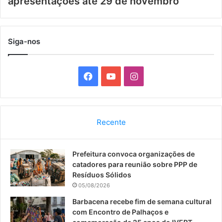
apresentações até 29 de novembro
Siga-nos
F
Y
I
a
o
n
c
u
s
Recente
e
T
t
Prefeitura convoca organizações de
b
u
a
catadores para reunião sobre PPP de
o
b
g
Resíduos Sólidos
05/08/2026
o
e
r
Barbacena recebe fim de semana cultural
com Encontro de Palhaços e
k
a