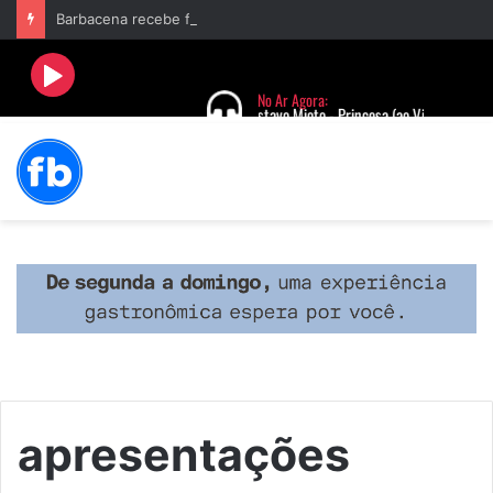
Barbacena recebe fim de semana cultural com Encontro de Palhaços e comemoração de 25 anos do IVERT
apresentações