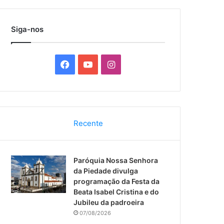
por
Siga-nos
F
Y
I
a
o
n
c
u
s
Recente
e
T
t
b
u
a
Paróquia Nossa Senhora
o
b
g
da Piedade divulga
programação da Festa da
o
e
r
Beata Isabel Cristina e do
Jubileu da padroeira
k
a
07/08/2026