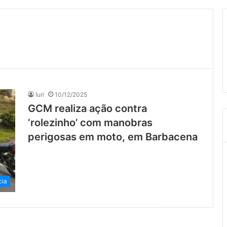
Iuri
10/12/2025
GCM realiza ação contra
‘rolezinho’ com manobras
perigosas em moto, em Barbacena
cia