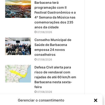
m
Barbacena terá
programação com II
Festival Gastronômico e a
4ª Semana da Música nas
comemorações dos 235
anos da cidade
07/08/2026
Conselho Municipal de
Saúde de Barbacena
empossa 24 novos
conselheiros
07/08/2026
Defesa Civil alerta para
risco de vendaval com
rajadas de até 60 km/h em
Barbacena nesta sexta-
feira
07/08/2026
EPCAR tem a melhor nota
Gerenciar o consentimento
do IDEB no Brasil no