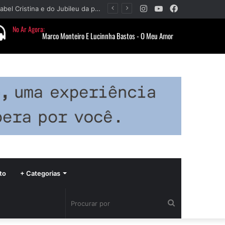
Instagram
YouTube
Facebook
Paróquia Nossa Senhora da Piedade divulga programação da Festa da Beata Isabel Cristina e do Jubileu da padroeira
to
+ Categorias
Procurar