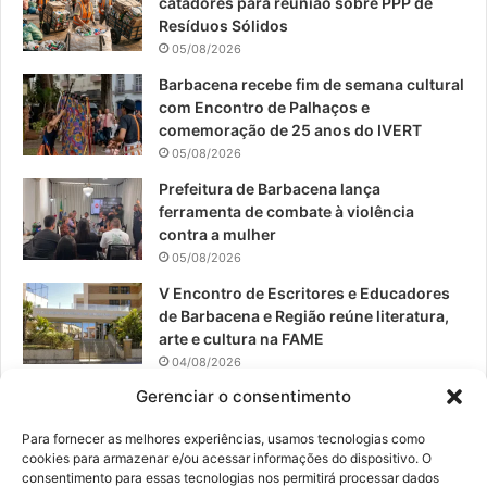
catadores para reunião sobre PPP de
o
b
g
Resíduos Sólidos
05/08/2026
o
e
r
Barbacena recebe fim de semana cultural
com Encontro de Palhaços e
k
a
comemoração de 25 anos do IVERT
05/08/2026
m
Prefeitura de Barbacena lança
ferramenta de combate à violência
contra a mulher
05/08/2026
V Encontro de Escritores e Educadores
de Barbacena e Região reúne literatura,
arte e cultura na FAME
04/08/2026
Gerenciar o consentimento
Teatro da Pedra apresenta novo
espetáculo em São João del-Rei
Para fornecer as melhores experiências, usamos tecnologias como
04/08/2026
cookies para armazenar e/ou acessar informações do dispositivo. O
consentimento para essas tecnologias nos permitirá processar dados