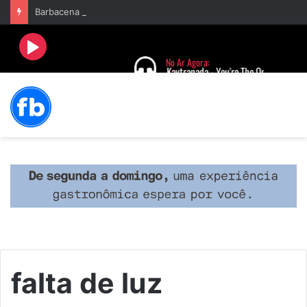
Barbacena recebe fim de semana cultural com Encontro de Palhaços e comemoração de 25 anos do IVERT
falta de luz