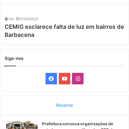
Iuri
01/09/2021
CEMIG esclarece falta de luz em bairros de
Barbacena
Siga-nos
F
Y
I
a
o
n
c
u
s
Recente
e
T
t
Prefeitura convoca organizações de
b
u
a