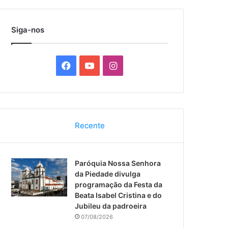
por
Siga-nos
F
Y
I
a
o
n
c
u
s
Recente
e
T
t
b
u
a
Paróquia Nossa Senhora
o
b
g
da Piedade divulga
programação da Festa da
o
e
r
Beata Isabel Cristina e do
Jubileu da padroeira
k
a
07/08/2026