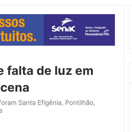
 falta de luz em
acena
foram Santa Efigênia, Pontilhão,
e