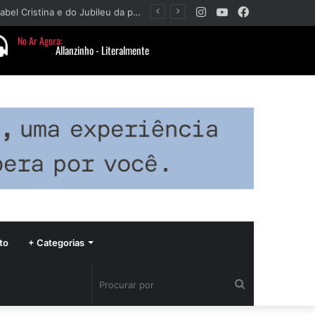
Instagram
YouTube
Facebook
Paróquia Nossa Senhora da Piedade divulga programação da Festa da Beata Isabel Cristina e do Jubileu da padroeira
to
+ Categorias
Procurar