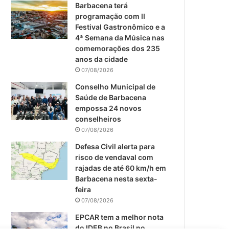
m
Barbacena terá
programação com II
Festival Gastronômico e a
4ª Semana da Música nas
comemorações dos 235
anos da cidade
07/08/2026
Conselho Municipal de
Saúde de Barbacena
empossa 24 novos
conselheiros
07/08/2026
Defesa Civil alerta para
risco de vendaval com
rajadas de até 60 km/h em
Barbacena nesta sexta-
feira
07/08/2026
EPCAR tem a melhor nota
do IDEB no Brasil no