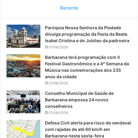
c
u
s
Recente
e
T
t
Paróquia Nossa Senhora da Piedade
b
u
a
divulga programação da Festa da Beata
o
b
g
Isabel Cristina e do Jubileu da padroeira
07/08/2026
o
e
r
Barbacena terá programação com II
Festival Gastronômico e a 4ª Semana da
k
a
Música nas comemorações dos 235
anos da cidade
m
07/08/2026
Conselho Municipal de Saúde de
Barbacena empossa 24 novos
conselheiros
07/08/2026
Defesa Civil alerta para risco de vendaval
com rajadas de até 60 km/h em
Barbacena nesta sexta-feira