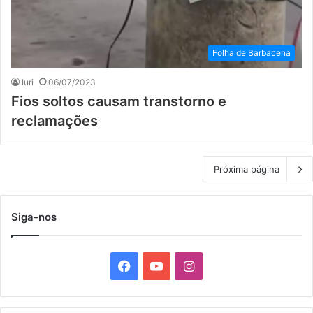
Folha de Barbacena
Iuri
06/07/2023
Fios soltos causam transtorno e
reclamações
Próxima página
Siga-nos
F
Y
I
a
o
n