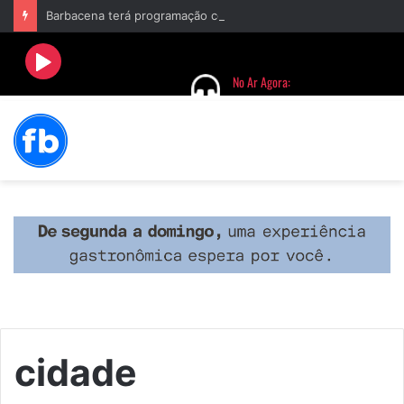
Barbacena terá programação com II Festival Gastronômico e a 4ª Semana da Música nas comemorações dos 235 anos da cidade
cidade