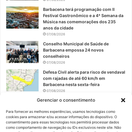
o
e
r
Barbacena terá programação com II
Festival Gastronômico e a 4ª Semana da
k
a
Música nas comemorações dos 235
anos da cidade
m
07/08/2026
Conselho Municipal de Saúde de
Barbacena empossa 24 novos
conselheiros
07/08/2026
Defesa Civil alerta para risco de vendaval
com rajadas de até 60 km/h em
Barbacena nesta sexta-feira
07/08/2026
Gerenciar o consentimento
EPCAR tem a melhor nota do IDEB no
Brasil no Ensino Médio
Para fornecer as melhores experiências, usamos tecnologias como
06/08/2026
cookies para armazenar e/ou acessar informações do dispositivo. O
consentimento para essas tecnologias nos permitirá processar dados
como comportamento de navegação ou IDs exclusivos neste site. Não