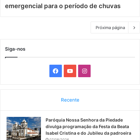
emergencial para o período de chuvas
Próxima página
Siga-nos
F
Y
I
a
o
n
c
u
s
Recente
e
T
t
Paróquia Nossa Senhora da Piedade
b
u
a
divulga programação da Festa da Beata
o
b
g
Isabel Cristina e do Jubileu da padroeira
07/08/2026