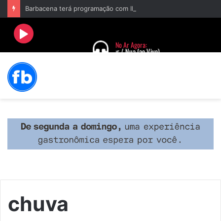
Barbacena terá programação com II Festival Gastronômico e a 4ª Semana da Música nas comemorações dos 235 anos da cidade
chuva