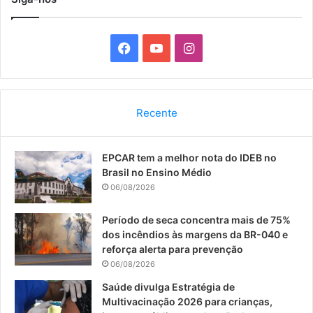
F
Y
I
a
o
n
c
u
s
Recente
e
T
t
EPCAR tem a melhor nota do IDEB no
b
u
a
Brasil no Ensino Médio
o
b
g
06/08/2026
o
e
r
Período de seca concentra mais de 75%
dos incêndios às margens da BR-040 e
k
a
reforça alerta para prevenção
06/08/2026
m
Saúde divulga Estratégia de
Multivacinação 2026 para crianças,