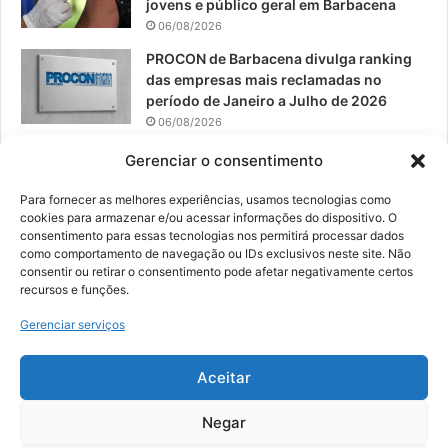
jovens e público geral em Barbacena
06/08/2026
PROCON de Barbacena divulga ranking
das empresas mais reclamadas no
período de Janeiro a Julho de 2026
06/08/2026
Prefeitura convoca organizações de
Gerenciar o consentimento
catadores para reunião sobre PPP de
Resíduos Sólidos
Para fornecer as melhores experiências, usamos tecnologias como
cookies para armazenar e/ou acessar informações do dispositivo. O
05/08/2026
consentimento para essas tecnologias nos permitirá processar dados
como comportamento de navegação ou IDs exclusivos neste site. Não
consentir ou retirar o consentimento pode afetar negativamente certos
recursos e funções.
© 2026, Todos os direitos reservados | Desenvolvido por:
Nowa
Gerenciar serviços
Digital Business
| Hospedado por:
NP Publicidade
Aceitar
Fale Conosco
Sobre Nós
Equipe
Política de Segurança e Privacidade
Política de Cookies (BR)
Negar