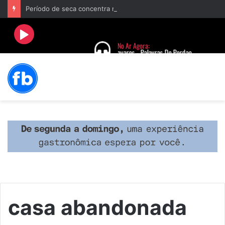
Período de seca concentra mais de 75% dos incêndios às margens da BR-040 e reforça alerta para prevenção
casa abandonada