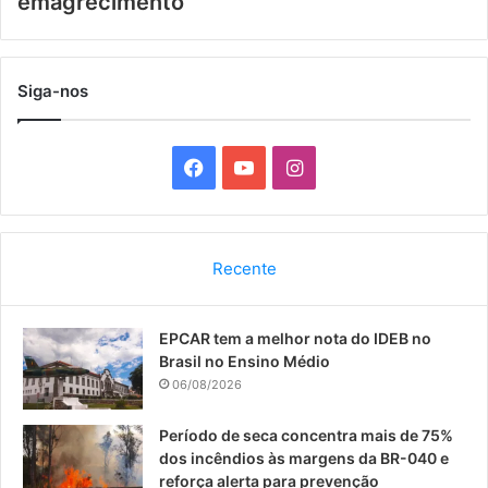
emagrecimento
Siga-nos
F
Y
I
a
o
n
c
u
s
Recente
e
T
t
EPCAR tem a melhor nota do IDEB no
b
u
a
Brasil no Ensino Médio
o
b
g
06/08/2026
o
e
r
Período de seca concentra mais de 75%
dos incêndios às margens da BR-040 e
k
a
reforça alerta para prevenção