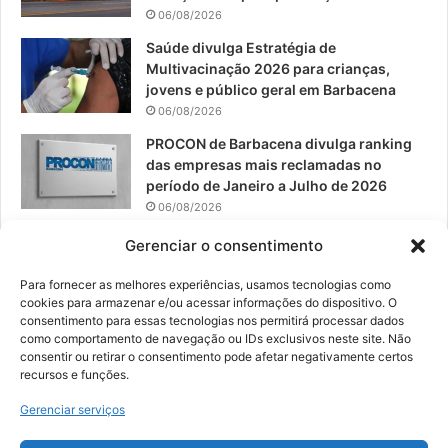
06/08/2026
m
Saúde divulga Estratégia de
Multivacinação 2026 para crianças,
jovens e público geral em Barbacena
06/08/2026
PROCON de Barbacena divulga ranking
das empresas mais reclamadas no
período de Janeiro a Julho de 2026
06/08/2026
Prefeitura convoca organizações de
Gerenciar o consentimento
catadores para reunião sobre PPP de
Resíduos Sólidos
Para fornecer as melhores experiências, usamos tecnologias como
cookies para armazenar e/ou acessar informações do dispositivo. O
05/08/2026
consentimento para essas tecnologias nos permitirá processar dados
como comportamento de navegação ou IDs exclusivos neste site. Não
consentir ou retirar o consentimento pode afetar negativamente certos
recursos e funções.
© 2026, Todos os direitos reservados | Desenvolvido por:
Nowa
Gerenciar serviços
Digital Business
| Hospedado por:
NP Publicidade