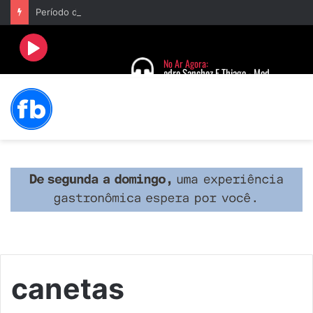
Período de seca concentra mais de 75% dos incêndios às margens da BR-040 e reforça alerta para prevenção
canetas