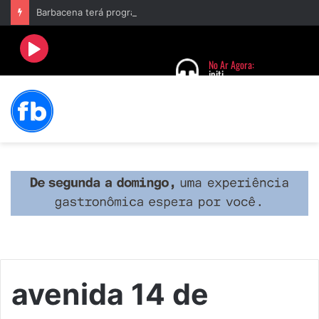
Barbacena terá programação com II Festival Gastronômico e a 4ª Semana da Música nas comemorações dos 235 anos da cidade
avenida 14 de