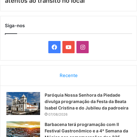
atentos ao trânsito no local
Siga-nos
F
Y
I
a
o
n
c
u
s
Recente
e
T
t
Paróquia Nossa Senhora da Piedade
b
u
a
divulga programação da Festa da Beata
o
b
g
Isabel Cristina e do Jubileu da padroeira
07/08/2026
o
e
r
Barbacena terá programação com II
Festival Gastronômico e a 4ª Semana da
k
a