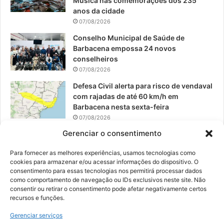
Música nas comemorações dos 235
anos da cidade
m
07/08/2026
Conselho Municipal de Saúde de
Barbacena empossa 24 novos
conselheiros
07/08/2026
Defesa Civil alerta para risco de vendaval
com rajadas de até 60 km/h em
Barbacena nesta sexta-feira
07/08/2026
Gerenciar o consentimento
EPCAR tem a melhor nota do IDEB no
Brasil no Ensino Médio
Para fornecer as melhores experiências, usamos tecnologias como
06/08/2026
cookies para armazenar e/ou acessar informações do dispositivo. O
consentimento para essas tecnologias nos permitirá processar dados
como comportamento de navegação ou IDs exclusivos neste site. Não
consentir ou retirar o consentimento pode afetar negativamente certos
recursos e funções.
© 2026, Todos os direitos reservados | Desenvolvido por:
Nowa
Gerenciar serviços