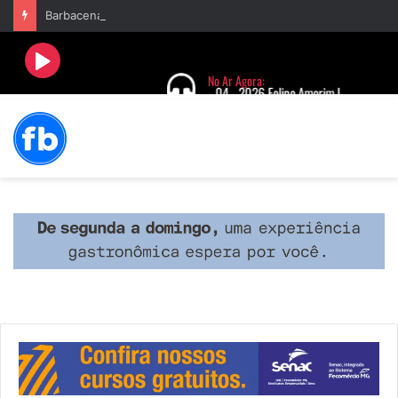
Barbacena terá programação com II Festival Gastronômico e a 4ª Semana da Música nas comemorações dos 235 anos da cidade