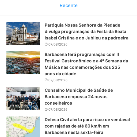
c
u
s
Recente
e
T
t
Paróquia Nossa Senhora da Piedade
b
u
a
divulga programação da Festa da Beata
o
b
g
Isabel Cristina e do Jubileu da padroeira
07/08/2026
o
e
r
Barbacena terá programação com II
Festival Gastronômico e a 4ª Semana da
k
a
Música nas comemorações dos 235
anos da cidade
m
07/08/2026
Conselho Municipal de Saúde de
Barbacena empossa 24 novos
conselheiros
07/08/2026
Defesa Civil alerta para risco de vendaval
com rajadas de até 60 km/h em
Barbacena nesta sexta-feira