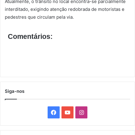
Atualmente, o trânsito no local encontra-se parcialmente
interditado, exigindo atenção redobrada de motoristas e
pedestres que circulam pela via.
Comentários:
Siga-nos
F
Y
I
a
o
n